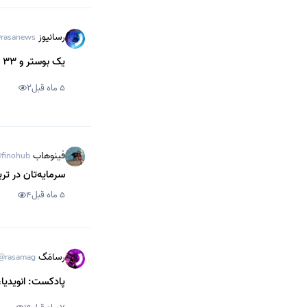
رسانیوز
rasanews
یک بوستر و 33 پرتاب؛ اسپیس ایکس مرزهای ناممکن را با فالکون 9 شکست
5 ماه قبل
2
فینوهاب
finohub
سرمایه‌تان در ت
5 ماه قبل
4
رسامَگ
@rasamag
پادکست: انویدیا