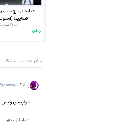
دانلود فوتیج ویدیویی
فضاپیما (استوک
استوک‌مدیا
5
رایگان
سایر مطالب رسانیکا
رسامَگ
@rasamag
هواپیمای رئیس ج
4 ماه قبل
76