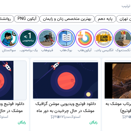
ترتیب
 تهران
پایه دهم
بهترین متخصص زنان و زایمان
آیکون PNG
روانشن
تکست‌بوک
انگلیسی یادبگیر
آیکون‌هاب
بوک‌هاب
فینوهاب
یک برنامه‌نویس
سوالستان
پرتاب موشک به
دانلود فوتیج ویدیویی موشن گرافیک
دانلود فوتیج 
وتیج)
موشک در حال چرخیدن به دور ماه
موشک در حال 
2
استوک‌مدیا
17
2
استوک
(موشن گرافیک)
(موش
رایگان
رایگان