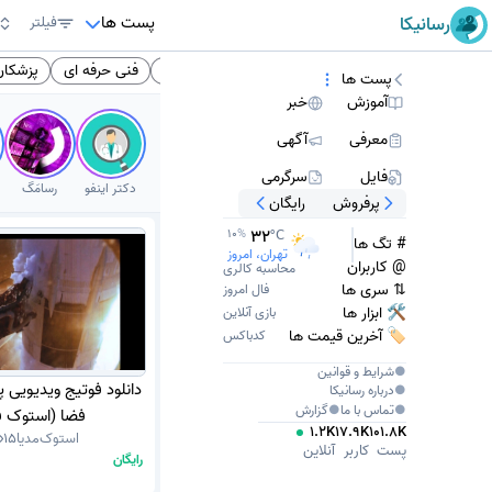
پست ها
رسانیکا
فیلتر
ره دوم آموزش متوسطه
انگلیسی
کتاب انگلیسی
فنی حرفه ای
پزشکان
پست ها
آموزش
خبر
معرفی
آگهی
فایل
سرگرمی
دکتر اینفو
رسامَگ
پرفروش
رایگان
32
10
%
°C
# تگ ها
تهران، امروز
@ کاربران
محاسبه کالری
⇅ سری ها
فال امروز
🛠 ابزار ها
بازی آنلاین
🏷️ آخرین قیمت ها
کدباکس
●
شرایط و قوانین
دانلود فوتیج ویدیویی 
●
درباره
رسانیکا
●
تماس با ما
●
گزارش
فضا (استوک ف
1.2K
17.9K
101.8K
استوک‌مدیا
15
پست
کاربر
آنلاین
رایگان