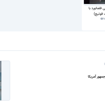
 فضانورد با
 فوتیج)
1
مهور آمریکا