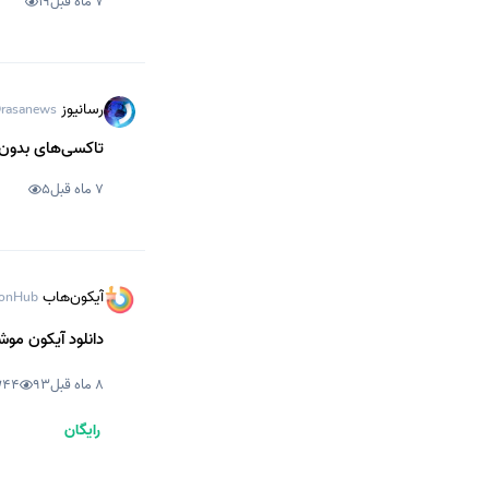
7 ماه قبل
19
رسانیوز
rasanews
تاکسی‌های بدون ر
7 ماه قبل
5
آیکون‌هاب
onHub
دانلود آیکون موش
8 ماه قبل
93
44
رایگان