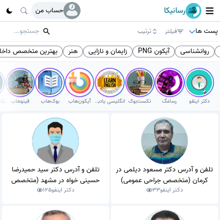
رسانیکا
حساب من
پست ها
فیلتر
ترتیب
روانشناسی
آیکون PNG
زایمان و نازایی
هنر
بهترین متخصص داخل
دکتر اینفو
رسامَگ
تکست‌بوک
انگلیسی یادبگیر
آیکون‌هاب
بوک‌هاب
فینوهاب
تلفن و آدرس دکتر مسعود دیلمی در
تلفن و آدرس دکتر سید حمیدرضا
کرمان (متخصص جراحی عمومی)
حسینی خواه در مشهد (متخصص
دکتر اینفو
33
دکتر اینفو
125
جراحی عمومی)