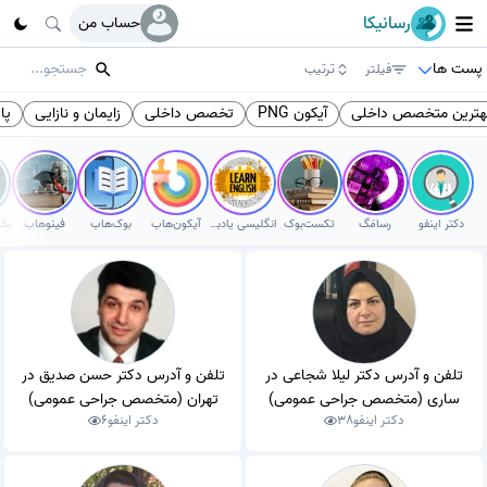
رسانیکا
حساب من
پست ها
فیلتر
ترتیب
هترین متخصص داخلی
آیکون PNG
تخصص داخلی
زایمان و نازایی
پا
دکتر اینفو
رسامَگ
تکست‌بوک
انگلیسی یادبگیر
آیکون‌هاب
بوک‌هاب
فینوهاب
تلفن و آدرس دکتر لیلا شجاعی در
تلفن و آدرس دکتر حسن صدیق در
ساری (متخصص جراحی عمومی)
تهران (متخصص جراحی عمومی)
دکتر اینفو
38
دکتر اینفو
6