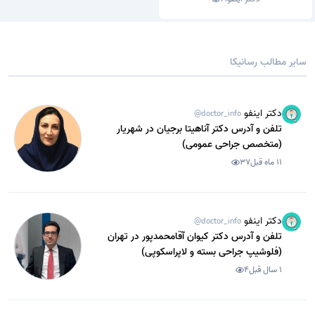
سایر مطالب رسانیکا
دکتر اینفو
@doctor_info
تلفن و آدرس دکتر آناهیتا برجیان در شهریار
(متخصص جراحی عمومی)
11 ماه قبل
37
دکتر اینفو
@doctor_info
تلفن و آدرس دکتر کیوان آقامحمدپور در تهران
(فلوشیپ جراحی بسته و لاپراسکوپی)
1 سال قبل
4