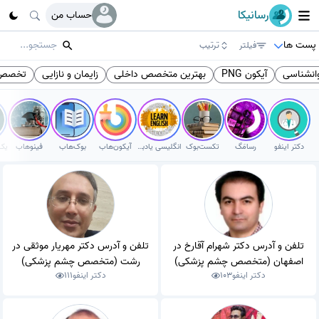
رسانیکا
حساب من
پست ها
فیلتر
ترتیب
انشناسی
آیکون PNG
بهترین متخصص داخلی
زایمان و نازایی
تخصص 
دکتر اینفو
رسامَگ
تکست‌بوک
انگلیسی یادبگیر
آیکون‌هاب
بوک‌هاب
فینوهاب
تلفن و آدرس دکتر شهرام آقارخ در
تلفن و آدرس دکتر مهریار موثقی در
اصفهان (متخصص چشم پزشکی)
رشت (متخصص چشم پزشکی)
دکتر اینفو
103
دکتر اینفو
111