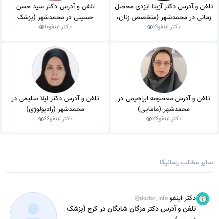
تلفن و آدرس دکتر آزیتا ایزدی محصل
تلفن و آدرس دکتر سید حسن
زمانی در محمدشهر (متخصص زنان،
حسینی در محمدشهر (پزشک
دکتر اینفو
19
دکتر اینفو
10
زایمان و نازایی)
دندانپزشک)
تلفن و آدرس معصومه ابراهیمی در
تلفن و آدرس دکتر لیلا سلیمی در
محمدشهر (مامایی)
محمدشهر (رادیولوژی)
دکتر اینفو
36
دکتر اینفو
66
سایر مطالب رسانیکا
دکتر اینفو
@doctor_info
تلفن و آدرس دکتر مژگان شایگان در کرج (پزشک