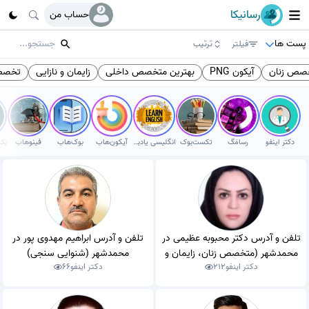
رسانیکا
حساب من
پست ها
فیلتر
ترتیب
صص زنان
آیکون PNG
بهترین متخصص داخلی
زایمان و نازایی
تخصص
دکتر اینفو
رسامَگ
تکست‌بوک
انگلیسی یادبگیر
آیکون‌هاب
بوک‌هاب
فینوهاب
تلفن و آدرس دکتر محبوبه عظیمی در
تلفن و آدرس ابراهیم مهدوی پور در
محمدشهر (متخصص زنان، زایمان و
محمدشهر (شنوایی سنجی)
دکتر اینفو
212
دکتر اینفو
66
نازایی)