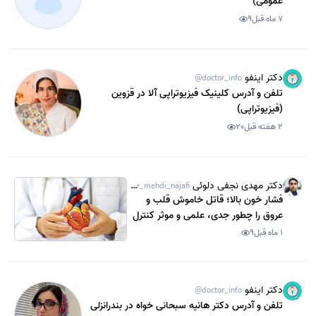
عمومی)
7 ماه قبل
9
دکتر اینفو
@doctor_info
تلفن و آدرس کلینیک فیزیوتراپی آلا در قزوین
(فیزیوتراپی)
2 هفته قبل
20
دکتر مهدی نجفی دلوئی
@dr_mehdi_najafi
فشار خون بالا؛ قاتل خاموش قلب و
عروق را چطور جدی، علمی و موثر کنترل
کنیم؟
1 ماه قبل
9
دکتر اینفو
@doctor_info
تلفن و آدرس دکتر هانیه سبحانی خواه در بندرانزلی