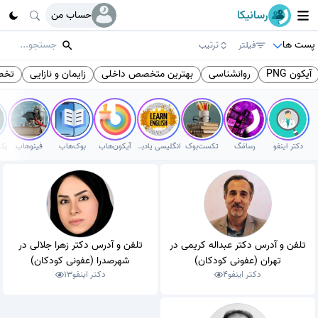
رسانیکا
حساب من
پست ها
فیلتر
ترتیب
آیکون PNG
روانشناسی
بهترین متخصص داخلی
زایمان و نازایی
تخص
دکتر اینفو
رسامَگ
تکست‌بوک
انگلیسی یادبگیر
آیکون‌هاب
بوک‌هاب
فینوهاب
تلفن و آدرس دکتر عبداله کریمی در
تلفن و آدرس دکتر زهرا جلالی در
تهران (عفونی کودکان)
شهرصدرا (عفونی کودکان)
دکتر اینفو
4
دکتر اینفو
13