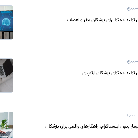
@doct
ولید محتوا برای پزشکان مغز و اعصاب
@doct
@doct
مار بدون اینستاگرام؛ راهکارهای واقعی برای پزشکان