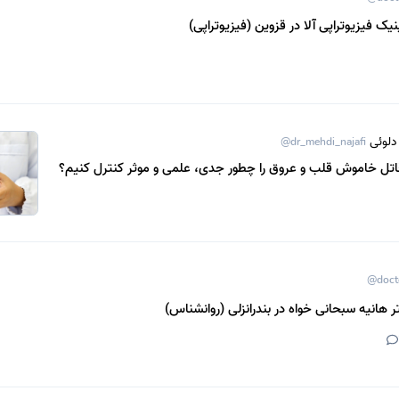
یک فیزیوتراپی آلا در قزوین (فیزیوتراپی)
دلوئی
@dr_mehdi_najafi
قاتل خاموش قلب و عروق را چطور جدی، علمی و موثر کنترل کنیم؟
@doct
 هانیه سبحانی خواه در بندرانزلی (روانشناس)