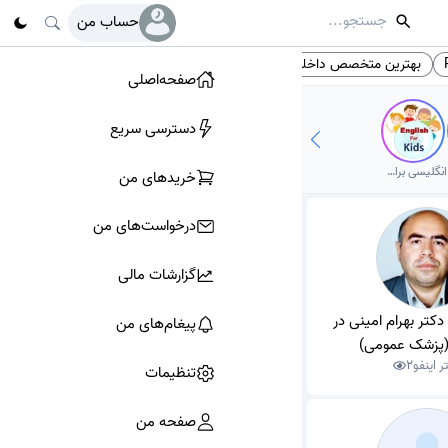
حساب من
بهترین متخصص داخلی
زایمان و نازایی
پایه یازدهم
# تگ‌ها
صفحه‌اصلی
دسترسی سریع
انگلیسی برای کودکان
خرید‌های من
درخواست‌های من
گزارشات مالی
کتر بهرام امینی در
پیغام‌های من
(پزشک عمومی)
ر اینفو
2
تنظیمات
صفحه من