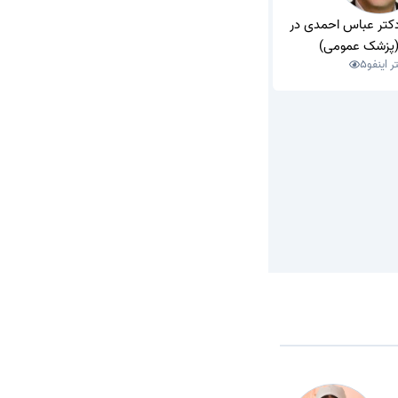
دکتر عباس احمدی در
(پزشک عمومی)
ر اینفو
5