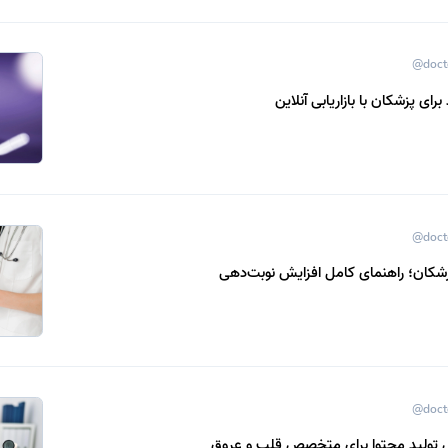
@doct
ای پزشکان با بازاریابی آنلاین
@doct
کان؛ راهنمای کامل افزایش نوبت‌دهی
@doct
تولید محتوا برای متخصص قلب و عروق