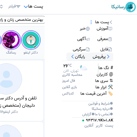
پست ها
رسانیکا
فیلتر
طه
انگلیسی
کتاب انگلیسی
پزشکان تهران
بهترین متخصص زنان و زای
پست ها
آموزش
خبر
معرفی
آگهی
فایل
سرگرمی
دکتر اینفو
رسامَگ
پرفروش
رایگان
25
°C
# تگ ها
کمی بعد
@ کاربران
محاسبه کالری
⇅ سری ها
فال امروز
🛠 ابزار ها
بازی آنلاین
🏷️ آخرین قیمت ها
کدباکس
تلفن و آدرس دکتر س
●
شرایط و قوانین
دلیجان (متخصص زنان
●
درباره
رسانیکا
دکتر اینفو
116
نازایی)
●
تماس با ما
●
گزارش
943
17.9K
101.8K
پست
کاربر
آنلاین