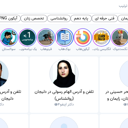
ترتیب
مان
فنی حرفه ای
پایه دهم
روانشناسی
تخصص زنان
آیکون PNG
تکست‌بوک
انگلیسی یادبگیر
آیکون‌هاب
بوک‌هاب
فینوهاب
یک برنامه‌نویس
سوالستان
حر حسینی در
تلفن و آدرس الهام رسولی در دلیجان
تلفن و آدرس د
، زایمان و
(روانشناس)
دلیجان 
دکتر اینفو
4
دکت