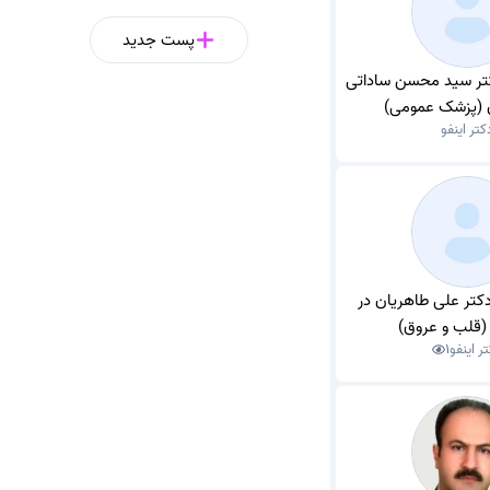
پست جدید
کتر سید محسن ساداتی
ن (پزشک عمومی)
کتر اینفو
کتر علی طاهریان در
(قلب و عروق)
ر اینفو
1