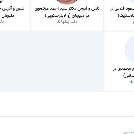
عود فتحی در
تلفن و آدرس دکتر سید احمد مرتضوی
تلفن و آدرس 
لاستیک)
در دلیجان (و لاپاراسکوپی)
دلیجان 
دکتر اینفو
8
دکت
م محمدی در
شناس)
@doct