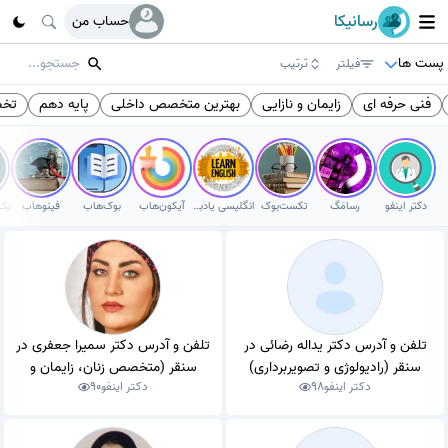
رسانیکا
حساب من
پست ها
فیلتر
ترتیب
فنی حرفه ای
زایمان و نازایی
بهترین متخصص داخلی
پایه دهم
تخص
دکتر اینفو
رسامَگ
تکست‌بوک
انگلیسی یادبگیر
آیکون‌هاب
بوک‌هاب
فینوهاب
تلفن و آدرس دکتر یداله رضائی در
تلفن و آدرس دکتر سمیرا جعفری در
سنقر (رادیولوژی و تصویربرداری)
سنقر (متخصص زنان، زایمان و
دکتر اینفو
98
دکتر اینفو
90
نازایی)