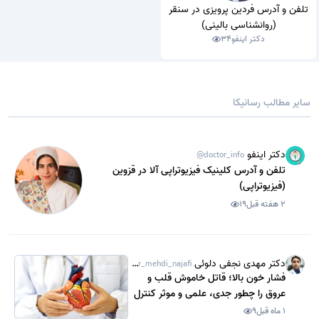
تلفن و آدرس فردین پرویزی در سنقر
(روانشناسی بالینی)
دکتر اینفو
34
سایر مطالب رسانیکا
دکتر اینفو
@doctor_info
تلفن و آدرس کلینیک فیزیوتراپی آلا در قزوین
(فیزیوتراپی)
2 هفته قبل
19
دکتر مهدی نجفی دلوئی
@dr_mehdi_najafi
فشار خون بالا؛ قاتل خاموش قلب و
عروق را چطور جدی، علمی و موثر کنترل
کنیم؟
1 ماه قبل
9