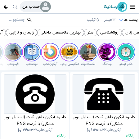
رسانیکا
حساب من
پست ها
فیلتر
ترتیب
 زنان
روانشناسی
هنر
بهترین متخصص داخلی
زایمان و نازایی
آیک
دکتر اینفو
رسامَگ
تکست‌بوک
انگلیسی یادبگیر
آیکون‌هاب
بوک‌هاب
فینوهاب
دانلود آیکون تلفن ثابت (استایل توپر
دانلود آیکون تلفن ثابت (استایل توپر
مشکی) با فرمت PNG
مشکی) با فرمت PNG
آیکون‌هاب
1.2K
606
آیکون‌هاب
338
144
رایگان
رایگان