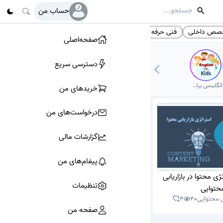
حساب من
خصص داخلی
فنی حرفه ای
تخصص داخلی
پایه دهم
# تگ‌ها
صفحه‌اصلی
دسترسی سریع
انگلیسی برای کودکان
خرید‌های من
درخواست‌های من
گزارشات مالی
پیغام‌های من
ژی محتوا در بازاریابی
تنظیمات
حتوایی
بی محتوایی
40
4
صفحه من