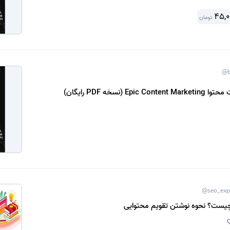
45,0
تومان
@b
Ep (نسخه PDF رایگان)
@seo_exp
چیست؟ نحوه نوشتن تقویم محتوایی