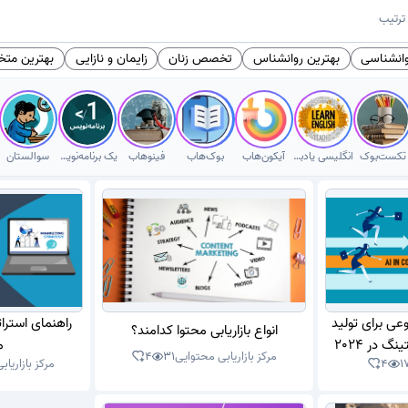
ترتیب
انشناسی
بهترین روانشناس
تخصص زنان
زایمان و نازایی
بهترین مت
تکست‌بوک
انگلیسی یادبگیر
آیکون‌هاب
بوک‌هاب
فینوهاب
یک برنامه‌نویس
سوالستان
ی برای تولید
راهنمای استرات
انواع بازاریابی محتوا کدامند؟
گ در 2024
م
مرکز بازاریابی محتوایی
31
4
1
4
مرکز بازاریا