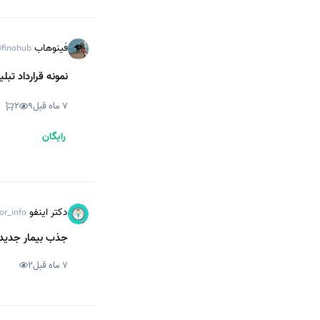
فینوهاب
finohub
نمونه قرارداد تبلی
7 ماه قبل
9
2
رایگان
دکتر اینفو
or_info
جذب بیمار جدید بر
7 ماه قبل
2