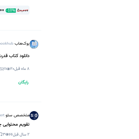
00
50,000
-
10
%
بوک‌هاب
ookhub
دانلود کتاب قدرت محتوا ic Content Marketing
8 ماه قبل
20
11
رایگان
متخصص سئو
ert
تقویم محتوایی 
2 سال قبل
66
3