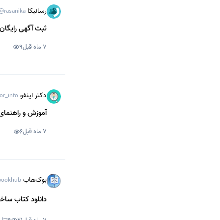
رسانیکا
@rasanika
ثبت آگهی رایگان 
7 ماه قبل
9
دکتر اینفو
or_info
آموزش و راهنمای
7 ماه قبل
6
بوک‌هاب
ookhub
دانلود کتاب ساخته شده برای مان