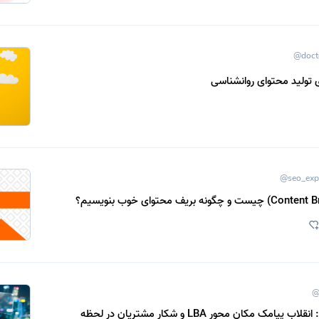
@doct
@seo_exp
@
یامک مکان محور LBA و شکار مشتریان در لحظه