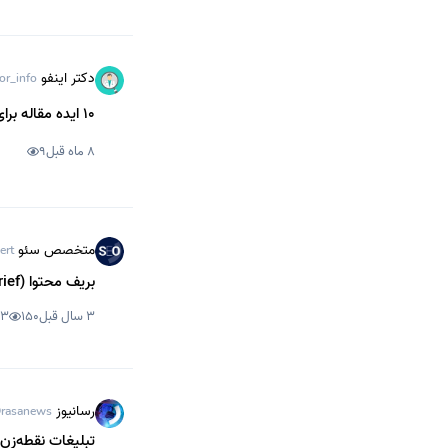
دکتر اینفو
or_info
10 ایده مقاله برای تولید محتوای روانشناسی
8 ماه قبل
9
متخصص سئو
ert
بریف محتوا (Content Brief) چیست و چگونه بریف محتوای خوب بنویسیم؟
3 سال قبل
150
3
رسانیوز
rasanews
تبلیغات نقطه‌زن: انقلاب پ