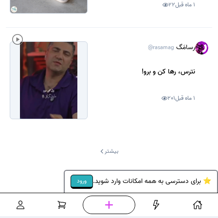
شما
1 ماه قبل
22
رسامَگ
@rasamag
نترس، رها کن و برو!
1 ماه قبل
201
بیشتر
⭐ برای دسترسی به همه امکانات وارد شوید.
ورود