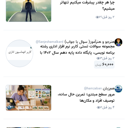
چرا هر چقدر پیشرفت میکنیم تنهاتر
میشیم؟
2 روز قبل
21
هنرجو و هنرآموز( سوال با جواب)
@Sanjeshamalkard
مجموعه سوالات تستی کاربر نرم افزار اداری رشته
برنامه نویسی، پایگاه داده پایه دهم سال 1402 با
2 روز قبل
3
جواب .
60,000
تومان
هم‌زبان
@hamzaban
مرور سطح مبتدی؛ تمرین حال ساده،
توصیف افراد و مکان‌ها
4 روز قبل
2