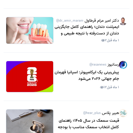
دکتر امیر مرام قرطاول
@dr_amir_maram
ایمپلنت دندان؛ راهنمای کامل جایگزینی
دندان از دست‌رفته با نتیجه طبیعی و
ماندگار
1 ماه قبل
2
رسانیوز
@rasanews
پیش‌بینی یک ابرکامپیوتر: اسپانیا قهرمان
جام جهانی 2026 می‌شود
1 ماه قبل
12
هییر پلاس
@hear_plus
قیمت سمعک در سال 1405؛ راهنمای
کامل انتخاب سمعک مناسب با بودجه