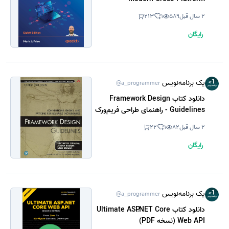
Development (نسخه PDF)
2 سال قبل
589
1
213
رایگان
یک برنامه‌نویس
@a_programmer
دانلود کتاب Framework Design
Guidelines - راهنمای طراحی فریم‌ورک
(نسخه PDF)
2 سال قبل
82
1
22
رایگان
یک برنامه‌نویس
@a_programmer
دانلود کتاب Ultimate ASP.NET Core
Web API (نسخه PDF)