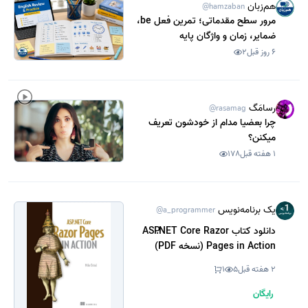
هم‌زبان
@hamzaban
مرور سطح مقدماتی؛ تمرین فعل be،
ضمایر، زمان و واژگان پایه
6 روز قبل
2
رسامَگ
@rasamag
چرا بعضیا مدام از خودشون تعریف
میکنن؟
1 هفته قبل
178
یک برنامه‌نویس
@a_programmer
دانلود کتاب ASP.NET Core Razor
Pages in Action (نسخه PDF)
2 هفته قبل
5
1
رایگان