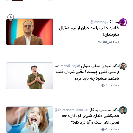
رسامَگ
@rasamag
خاطره جالب رامبد جوان از تیم فوتبال
هنرمندان!
1 ماه قبل
155
دکتر مهدی نجفی دلوئی
@dr_mehdi_najafi
آریتمی قلبی چیست؟ وقتی ضربان قلب
نامنظم میشود چه باید کرد؟
1 ماه قبل
3
دکتر مرتضی بناکار
@dr_mortaza_banakar
عصبکشی دندان شیری کودکان؛ چه
زمانی الزم است و آیا درد دارد؟
1 ماه قبل
2