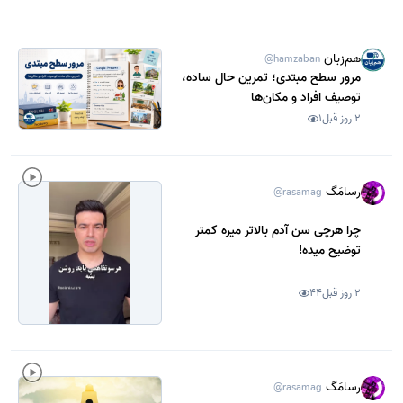
هم‌زبان
@hamzaban
مرور سطح مبتدی؛ تمرین حال ساده،
توصیف افراد و مکان‌ها
2 روز قبل
1
رسامَگ
@rasamag
چرا هرچی سن آدم بالاتر میره کمتر
توضیح میده!
2 روز قبل
44
رسامَگ
@rasamag