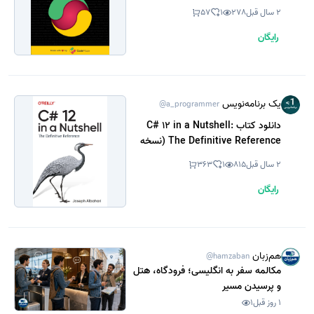
2 سال قبل
278
1
57
رایگان
یک برنامه‌نویس
@a_programmer
دانلود کتاب C# 12 in a Nutshell:
The Definitive Reference (نسخه
PDF)
2 سال قبل
815
1
363
رایگان
هم‌زبان
@hamzaban
مکالمه سفر به انگلیسی؛ فرودگاه، هتل
و پرسیدن مسیر
1 روز قبل
1