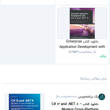
دانلود کتاب Enterprise
Application Development with
یک برنامه‌نویس
31
8
C# 9 and .NET 5 (نسخه PDF)
رایگان
سایر مطالب رسانیکا
یک برنامه‌نویس
@a_programmer
دانلود کتاب C# 12 and .NET 8 –
Modern Cross-Platform