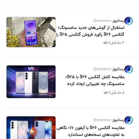
رسانیوز
@rasanews
استقبال از گوشی‌های جدید سامسونگ؛
گلکسی S26 رکورد فروش گلکسی S25 را
شکست
3 ماه قبل
18
رسانیوز
@rasanews
مقایسه کامل گلکسی S26 با S25؛
سامسونگ چه تغییراتی ایجاد کرده
است؟
5 ماه قبل
18
رسانیوز
@rasanews
مقایسه گلکسی S26 با آیفون 17؛ نگاهی
به تفاوت‌های نسخه‌های استاندارد