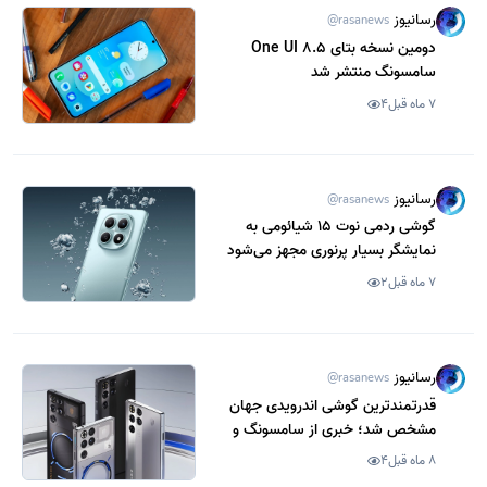
رسانیوز
@rasanews
دومین نسخه بتای One UI 8.5
سامسونگ منتشر شد
7 ماه قبل
4
رسانیوز
@rasanews
گوشی ردمی نوت 15 شیائومی به
نمایشگر بسیار پرنوری مجهز می‌شود
7 ماه قبل
2
رسانیوز
@rasanews
قدرتمندترین گوشی اندرویدی جهان
مشخص شد؛ خبری از سامسونگ و
شیائومی نیست
8 ماه قبل
4