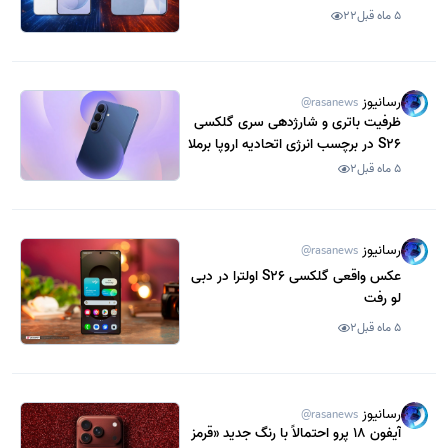
سامسونگ و اپل
5 ماه قبل
22
رسانیوز
@rasanews
ظرفیت باتری و شارژدهی سری گلکسی
S26 در برچسب انرژی اتحادیه اروپا برملا
شد
5 ماه قبل
2
رسانیوز
@rasanews
عکس واقعی گلکسی S26 اولترا در دبی
لو رفت
5 ماه قبل
2
رسانیوز
@rasanews
آیفون 18 پرو احتمالاً با رنگ جدید «قرمز