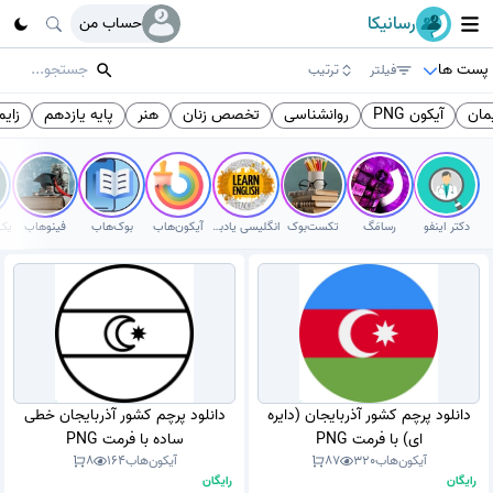
رسانیکا
حساب من
پست ها
فیلتر
ترتیب
مان
آیکون PNG
روانشناسی
تخصص زنان
هنر
پایه یازدهم
زایم
دکتر اینفو
رسامَگ
تکست‌بوک
انگلیسی یادبگیر
آیکون‌هاب
بوک‌هاب
فینوهاب
دانلود پرچم کشور آذربایجان (دایره
دانلود پرچم کشور آذربایجان خطی
ای) با فرمت PNG
ساده با فرمت PNG
آیکون‌هاب
320
87
آیکون‌هاب
164
8
رایگان
رایگان