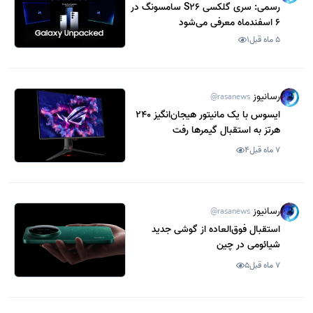
رسمی: سری گلکسی S26 سامسونگ در
6 اسفندماه معرفی می‌شود
5 ماه قبل
1
رسانیوز
@rasanews
ایسوس با یک مانیتور هیجان‌انگیز 240
هرتز به استقبال گیمرها رفت
7 ماه قبل
4
رسانیوز
@rasanews
استقبال فوق‌العاده از گوشی جدید
شیائومی در چین
7 ماه قبل
5