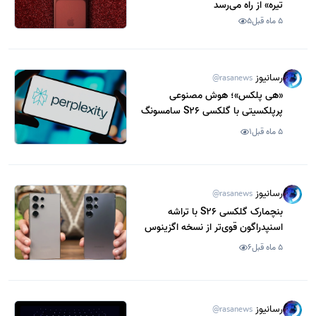
تیره» از راه می‌رسد
5 ماه قبل
5
رسانیوز
@rasanews
«هی پلکس»؛ هوش مصنوعی
پرپلکسیتی با گلکسی S26 سامسونگ
ادغام می‌شود
5 ماه قبل
1
رسانیوز
@rasanews
بنچمارک گلکسی S26 با تراشه
اسنپدراگون قوی‌تر از نسخه اگزینوس
ظاهر شد
5 ماه قبل
6
رسانیوز
@rasanews