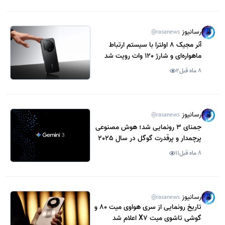
رسانیوز
@rasanews
آنر مجیک 8 اولترا با سیستم ارتباط
ماهواره‌ای و شارژ 120 وات رویت شد
8 ماه قبل
2
رسانیوز
@rasanews
جمنای 3 رونمایی شد؛ هوش مصنوعی
پرچمدار و پرقدرت گوگل در سال 2025
8 ماه قبل
11
رسانیوز
@rasanews
تاریخ رونمایی از سری هواوی میت 80 و
گوشی تاشوی میت X7 اعلام شد