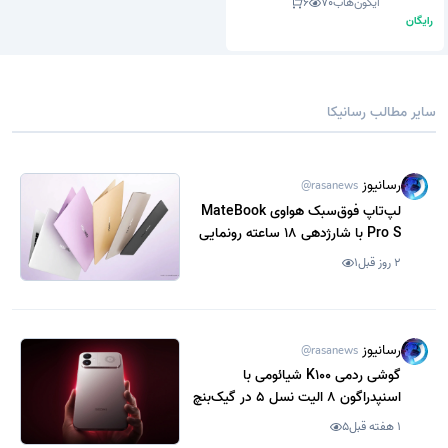
آیکون‌هاب
70
6
رایگان
سایر مطالب رسانیکا
رسانیوز
@rasanews
لپ‌تاپ فوق‌سبک هواوی MateBook
Pro S با شارژدهی 18 ساعته رونمایی
شد
2 روز قبل
1
رسانیوز
@rasanews
گوشی ردمی K100 شیائومی با
اسنپدراگون 8 الیت نسل 5 در گیک‌بنچ
رویت شد
1 هفته قبل
5