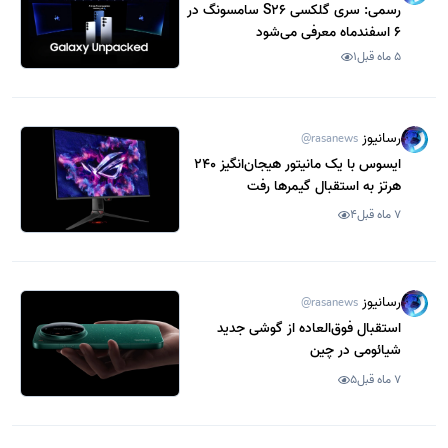
رسمی: سری گلکسی S26 سامسونگ در
6 اسفندماه معرفی می‌شود
5 ماه قبل
1
رسانیوز
@rasanews
ایسوس با یک مانیتور هیجان‌انگیز 240
هرتز به استقبال گیمرها رفت
7 ماه قبل
4
رسانیوز
@rasanews
استقبال فوق‌العاده از گوشی جدید
شیائومی در چین
7 ماه قبل
5