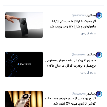
رسانیوز
@rasanews
آنر مجیک 8 اولترا با سیستم ارتباط
ماهواره‌ای و شارژ 120 وات رویت شد
8 ماه قبل
2
رسانیوز
@rasanews
جمنای 3 رونمایی شد؛ هوش مصنوعی
پرچمدار و پرقدرت گوگل در سال 2025
8 ماه قبل
11
رسانیوز
@rasanews
تاریخ رونمایی از سری هواوی میت 80 و
گوشی تاشوی میت X7 اعلام شد