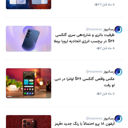
سامسونگ و اپل
5 ماه قبل
22
رسانیوز
@rasanews
ظرفیت باتری و شارژدهی سری گلکسی
S26 در برچسب انرژی اتحادیه اروپا برملا
شد
5 ماه قبل
2
رسانیوز
@rasanews
عکس واقعی گلکسی S26 اولترا در دبی
لو رفت
5 ماه قبل
2
رسانیوز
@rasanews
آیفون 18 پرو احتمالاً با رنگ جدید «قرمز