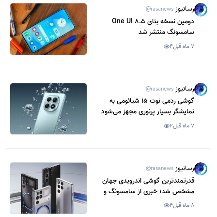
رسانیوز
@rasanews
دومین نسخه بتای One UI 8.5
سامسونگ منتشر شد
7 ماه قبل
4
رسانیوز
@rasanews
گوشی ردمی نوت 15 شیائومی به
نمایشگر بسیار پرنوری مجهز می‌شود
7 ماه قبل
2
رسانیوز
@rasanews
قدرتمندترین گوشی اندرویدی جهان
مشخص شد؛ خبری از سامسونگ و
شیائومی نیست
8 ماه قبل
4