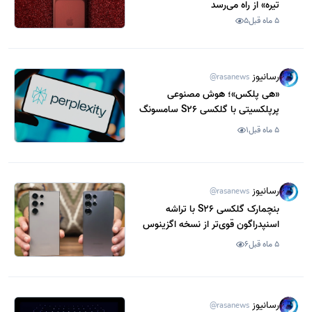
تیره» از راه می‌رسد
5 ماه قبل
5
رسانیوز
@rasanews
«هی پلکس»؛ هوش مصنوعی
پرپلکسیتی با گلکسی S26 سامسونگ
ادغام می‌شود
5 ماه قبل
1
رسانیوز
@rasanews
بنچمارک گلکسی S26 با تراشه
اسنپدراگون قوی‌تر از نسخه اگزینوس
ظاهر شد
5 ماه قبل
6
رسانیوز
@rasanews