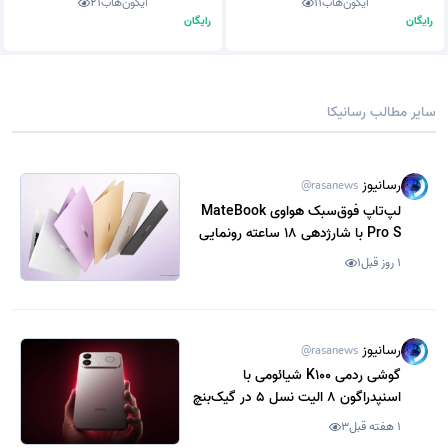
آیکون‌هاب
11
آیکون‌هاب
21
رایگان
رایگان
سایر مطالب رسانیکا
رسانیوز
@rasanews
لپ‌تاپ فوق‌سبک هواوی MateBook
Pro S با شارژدهی 18 ساعته رونمایی
شد
1 روز قبل
1
رسانیوز
@rasanews
گوشی ردمی K100 شیائومی با
اسنپدراگون 8 الیت نسل 5 در گیک‌بنچ
رویت شد
1 هفته قبل
3