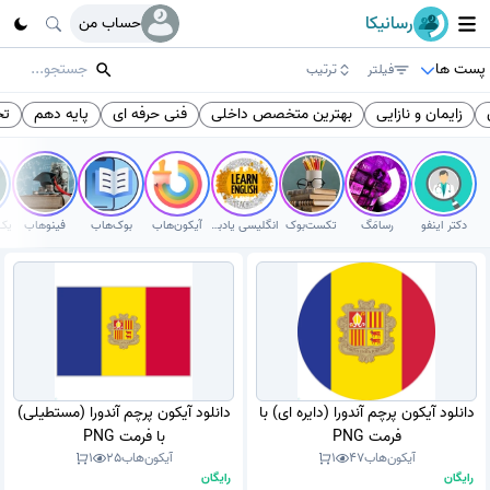
رسانیکا
حساب من
پست ها
فیلتر
ترتیب
زایمان و نازایی
بهترین متخصص داخلی
فنی حرفه ای
پایه دهم
تخ
دکتر اینفو
رسامَگ
تکست‌بوک
انگلیسی یادبگیر
آیکون‌هاب
بوک‌هاب
فینوهاب
دانلود آیکون پرچم آندورا (دایره ای) با
دانلود آیکون پرچم آندورا (مستطیلی)
فرمت PNG
با فرمت PNG
آیکون‌هاب
47
1
آیکون‌هاب
25
1
رایگان
رایگان