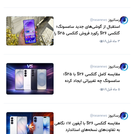
رسانیوز
@rasanews
استقبال از گوشی‌های جدید سامسونگ؛
گلکسی S26 رکورد فروش گلکسی S25 را
شکست
3 ماه قبل
18
رسانیوز
@rasanews
مقایسه کامل گلکسی S26 با S25؛
سامسونگ چه تغییراتی ایجاد کرده
است؟
5 ماه قبل
18
رسانیوز
@rasanews
مقایسه گلکسی S26 با آیفون 17؛ نگاهی
به تفاوت‌های نسخه‌های استاندارد