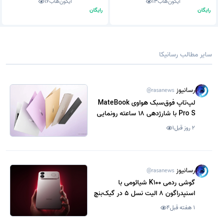
آیکون‌هاب
13
آیکون‌هاب
16
رایگان
رایگان
سایر مطالب رسانیکا
رسانیوز
@rasanews
لپ‌تاپ فوق‌سبک هواوی MateBook
Pro S با شارژدهی 18 ساعته رونمایی
شد
2 روز قبل
1
رسانیوز
@rasanews
گوشی ردمی K100 شیائومی با
اسنپدراگون 8 الیت نسل 5 در گیک‌بنچ
رویت شد
1 هفته قبل
4