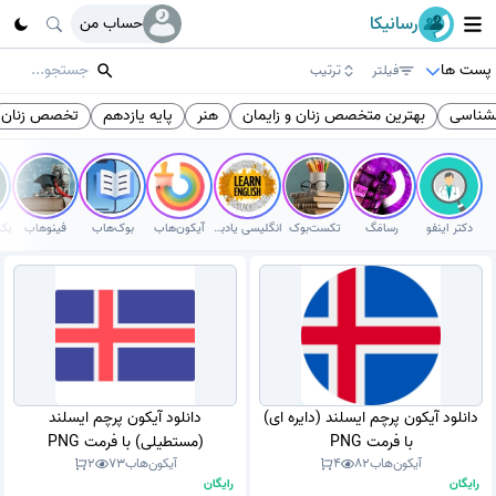
رسانیکا
حساب من
پست ها
فیلتر
ترتیب
نشناسی
بهترین متخصص زنان و زایمان
هنر
پایه یازدهم
تخصص زنان
دکتر اینفو
رسامَگ
تکست‌بوک
انگلیسی یادبگیر
آیکون‌هاب
بوک‌هاب
فینوهاب
دانلود آیکون پرچم ایسلند (دایره ای)
دانلود آیکون پرچم ایسلند
با فرمت PNG
(مستطیلی) با فرمت PNG
آیکون‌هاب
82
4
آیکون‌هاب
73
2
رایگان
رایگان