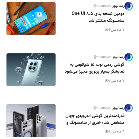
رسانیوز
@rasanews
دومین نسخه بتای One UI 8.5
سامسونگ منتشر شد
7 ماه قبل
4
رسانیوز
@rasanews
گوشی ردمی نوت 15 شیائومی به
نمایشگر بسیار پرنوری مجهز می‌شود
7 ماه قبل
2
رسانیوز
@rasanews
قدرتمندترین گوشی اندرویدی جهان
مشخص شد؛ خبری از سامسونگ و
شیائومی نیست
8 ماه قبل
4