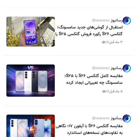
رسانیوز
@rasanews
استقبال از گوشی‌های جدید سامسونگ؛
گلکسی S26 رکورد فروش گلکسی S25 را
شکست
3 ماه قبل
18
رسانیوز
@rasanews
مقایسه کامل گلکسی S26 با S25؛
سامسونگ چه تغییراتی ایجاد کرده
است؟
5 ماه قبل
18
رسانیوز
@rasanews
مقایسه گلکسی S26 با آیفون 17؛ نگاهی
به تفاوت‌های نسخه‌های استاندارد