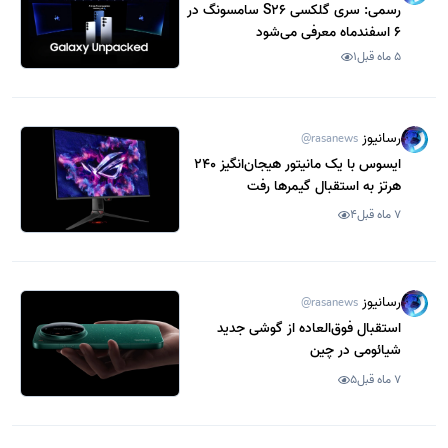
رسمی: سری گلکسی S26 سامسونگ در
6 اسفندماه معرفی می‌شود
5 ماه قبل
1
رسانیوز
@rasanews
ایسوس با یک مانیتور هیجان‌انگیز 240
هرتز به استقبال گیمرها رفت
7 ماه قبل
4
رسانیوز
@rasanews
استقبال فوق‌العاده از گوشی جدید
شیائومی در چین
7 ماه قبل
5