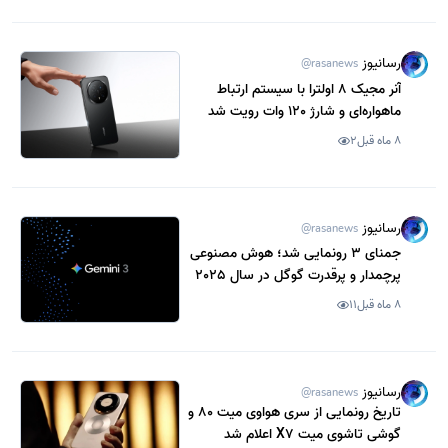
رسانیوز
@rasanews
آنر مجیک 8 اولترا با سیستم ارتباط
ماهواره‌ای و شارژ 120 وات رویت شد
8 ماه قبل
2
رسانیوز
@rasanews
جمنای 3 رونمایی شد؛ هوش مصنوعی
پرچمدار و پرقدرت گوگل در سال 2025
8 ماه قبل
11
رسانیوز
@rasanews
تاریخ رونمایی از سری هواوی میت 80 و
گوشی تاشوی میت X7 اعلام شد