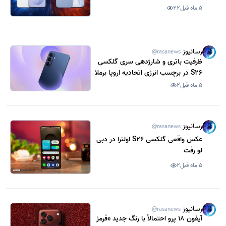
سامسونگ و اپل
5 ماه قبل
22
رسانیوز
@rasanews
ظرفیت باتری و شارژدهی سری گلکسی
S26 در برچسب انرژی اتحادیه اروپا برملا
شد
5 ماه قبل
2
رسانیوز
@rasanews
عکس واقعی گلکسی S26 اولترا در دبی
لو رفت
5 ماه قبل
2
رسانیوز
@rasanews
آیفون 18 پرو احتمالاً با رنگ جدید «قرمز