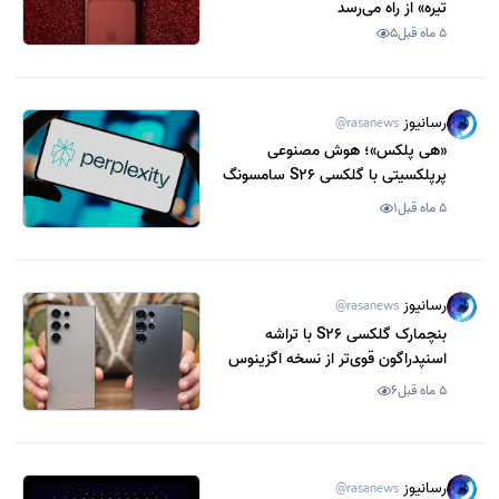
تیره» از راه می‌رسد
5 ماه قبل
5
رسانیوز
@rasanews
«هی پلکس»؛ هوش مصنوعی
پرپلکسیتی با گلکسی S26 سامسونگ
ادغام می‌شود
5 ماه قبل
1
رسانیوز
@rasanews
بنچمارک گلکسی S26 با تراشه
اسنپدراگون قوی‌تر از نسخه اگزینوس
ظاهر شد
5 ماه قبل
6
رسانیوز
@rasanews