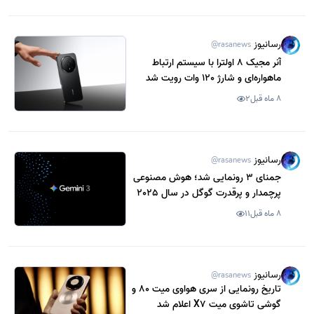
رسانیوز
@rasanews
آنر مجیک 8 اولترا با سیستم ارتباط
ماهواره‌ای و شارژ 120 وات رویت شد
8 ماه قبل
2
رسانیوز
@rasanews
جمنای 3 رونمایی شد؛ هوش مصنوعی
پرچمدار و پرقدرت گوگل در سال 2025
8 ماه قبل
11
رسانیوز
@rasanews
تاریخ رونمایی از سری هواوی میت 80 و
گوشی تاشوی میت X7 اعلام شد