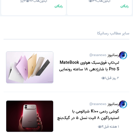
آیکون‌هاب
39
آیکون‌هاب
92
4
رایگان
رایگان
سایر مطالب رسانیکا
رسانیوز
@rasanews
لپ‌تاپ فوق‌سبک هواوی MateBook
Pro S با شارژدهی 18 ساعته رونمایی
شد
2 روز قبل
1
رسانیوز
@rasanews
گوشی ردمی K100 شیائومی با
اسنپدراگون 8 الیت نسل 5 در گیک‌بنچ
رویت شد
1 هفته قبل
4