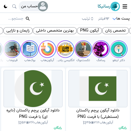
رسانیکا
حساب من
پست ها
فیلتر
ترتیب
تخصص زنان
آیکون PNG
بهترین متخصص داخلی
زایمان و نازایی
پ
دکتر اینفو
رسامَگ
تکست‌بوک
انگلیسی یادبگیر
آیکون‌هاب
بوک‌هاب
فینوهاب
دانلود آیکون پرچم پاکستان
دانلود آیکون پرچم پاکستان (دایره
(مستطیلی) با فرمت PNG
ای) با فرمت PNG
آیکون‌هاب
212
35
آیکون‌هاب
261
52
رایگان
رایگان