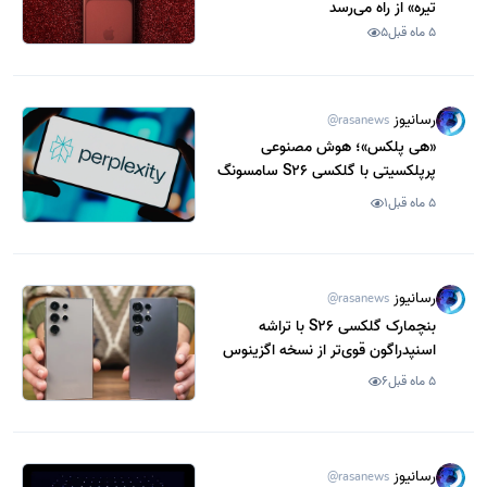
تیره» از راه می‌رسد
5 ماه قبل
5
رسانیوز
@rasanews
«هی پلکس»؛ هوش مصنوعی
پرپلکسیتی با گلکسی S26 سامسونگ
ادغام می‌شود
5 ماه قبل
1
رسانیوز
@rasanews
بنچمارک گلکسی S26 با تراشه
اسنپدراگون قوی‌تر از نسخه اگزینوس
ظاهر شد
5 ماه قبل
6
رسانیوز
@rasanews