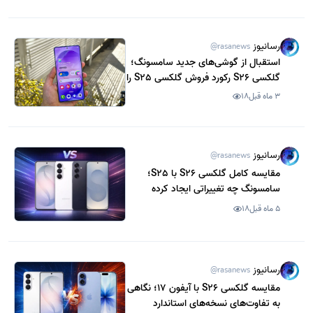
رسانیوز
@rasanews
استقبال از گوشی‌های جدید سامسونگ؛
گلکسی S26 رکورد فروش گلکسی S25 را
شکست
3 ماه قبل
18
رسانیوز
@rasanews
مقایسه کامل گلکسی S26 با S25؛
سامسونگ چه تغییراتی ایجاد کرده
است؟
5 ماه قبل
18
رسانیوز
@rasanews
مقایسه گلکسی S26 با آیفون 17؛ نگاهی
به تفاوت‌های نسخه‌های استاندارد