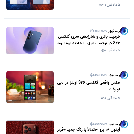
سامسونگ و اپل
5 ماه قبل
22
رسانیوز
@rasanews
ظرفیت باتری و شارژدهی سری گلکسی
S26 در برچسب انرژی اتحادیه اروپا برملا
شد
5 ماه قبل
2
رسانیوز
@rasanews
عکس واقعی گلکسی S26 اولترا در دبی
لو رفت
5 ماه قبل
2
رسانیوز
@rasanews
آیفون 18 پرو احتمالاً با رنگ جدید «قرمز