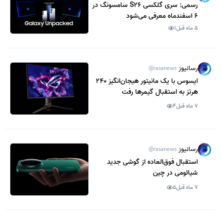
رسمی: سری گلکسی S26 سامسونگ در
6 اسفندماه معرفی می‌شود
5 ماه قبل
1
رسانیوز
@rasanews
ایسوس با یک مانیتور هیجان‌انگیز 240
هرتز به استقبال گیمرها رفت
7 ماه قبل
4
رسانیوز
@rasanews
استقبال فوق‌العاده از گوشی جدید
شیائومی در چین
7 ماه قبل
5