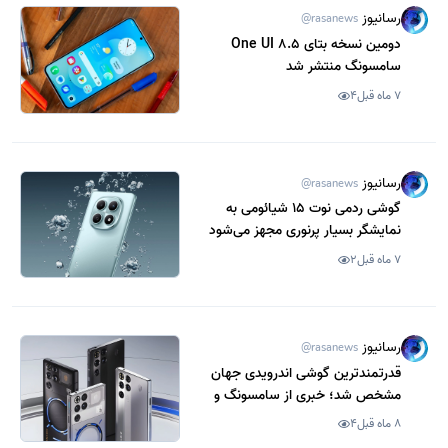
رسانیوز
@rasanews
دومین نسخه بتای One UI 8.5
سامسونگ منتشر شد
7 ماه قبل
4
رسانیوز
@rasanews
گوشی ردمی نوت 15 شیائومی به
نمایشگر بسیار پرنوری مجهز می‌شود
7 ماه قبل
2
رسانیوز
@rasanews
قدرتمندترین گوشی اندرویدی جهان
مشخص شد؛ خبری از سامسونگ و
شیائومی نیست
8 ماه قبل
4