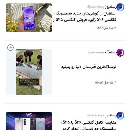
رسانیوز
@rasanews
استقبال از گوشی‌های جدید سامسونگ؛
گلکسی S26 رکورد فروش گلکسی S25 را
شکست
3 ماه قبل
18
رسامَگ
@rasamag
ترسناک‌ترین قبرستان دنیا رو ببینید
4 ماه قبل
159
رسانیوز
@rasanews
مقایسه کامل گلکسی S26 با S25؛
سامسونگ چه تغییراتی ایجاد کرده