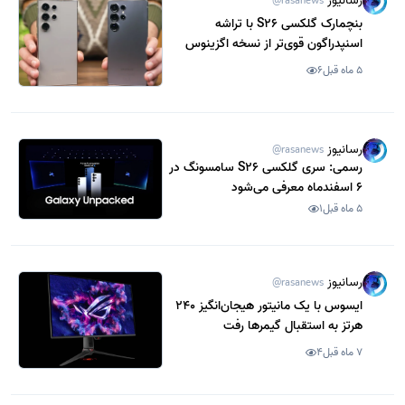
رسانیوز
@rasanews
بنچمارک گلکسی S26 با تراشه
اسنپدراگون قوی‌تر از نسخه اگزینوس
ظاهر شد
5 ماه قبل
6
رسانیوز
@rasanews
رسمی: سری گلکسی S26 سامسونگ در
6 اسفندماه معرفی می‌شود
5 ماه قبل
1
رسانیوز
@rasanews
ایسوس با یک مانیتور هیجان‌انگیز 240
هرتز به استقبال گیمرها رفت
7 ماه قبل
4