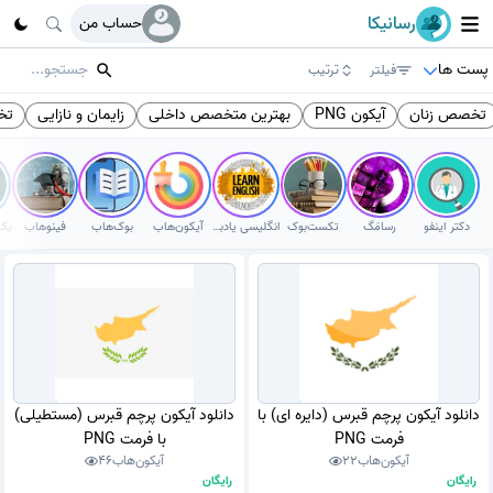
رسانیکا
حساب من
پست ها
فیلتر
ترتیب
تخصص زنان
آیکون PNG
بهترین متخصص داخلی
زایمان و نازایی
تخ
دکتر اینفو
رسامَگ
تکست‌بوک
انگلیسی یادبگیر
آیکون‌هاب
بوک‌هاب
فینوهاب
دانلود آیکون پرچم قبرس (دایره ای) با
دانلود آیکون پرچم قبرس (مستطیلی)
فرمت PNG
با فرمت PNG
آیکون‌هاب
22
آیکون‌هاب
46
رایگان
رایگان