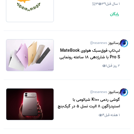
1 سال قبل
39
3
رایگان
رسانیوز
@rasanews
لپ‌تاپ فوق‌سبک هواوی MateBook
Pro S با شارژدهی 18 ساعته رونمایی
شد
2 روز قبل
1
رسانیوز
@rasanews
گوشی ردمی K100 شیائومی با
اسنپدراگون 8 الیت نسل 5 در گیک‌بنچ
رویت شد
1 هفته قبل
4