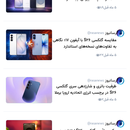
است؟
5 ماه قبل
18
رسانیوز
@rasanews
مقایسه گلکسی S26 با آیفون 17؛ نگاهی
به تفاوت‌های نسخه‌های استاندارد
سامسونگ و اپل
5 ماه قبل
22
رسانیوز
@rasanews
ظرفیت باتری و شارژدهی سری گلکسی
S26 در برچسب انرژی اتحادیه اروپا برملا
شد
5 ماه قبل
2
رسانیوز
@rasanews