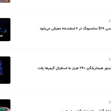
@
عرفی می‌شود
@
ز 240 هرتز به استقبال گیمرها رفت
@
اده از گوشی جدید شیائومی در چین