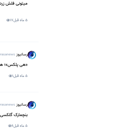
میتونی فلش زرد ر
5 ماه قبل
17
رسانیوز
rasanews
«هی پلکس»؛ هوش مصنوعی
5 ماه قبل
1
رسانیوز
rasanews
بنچمارک گلکسی S26 با تراشه اسنپدراگون قوی‌تر از نسخه اگزینوس ظاهر 
5 ماه قبل
6