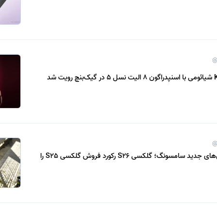
@
@
استقبال از گوشی‌های جدید سامسونگ؛ گلکسی S26 رکورد فروش گلکسی S25 را