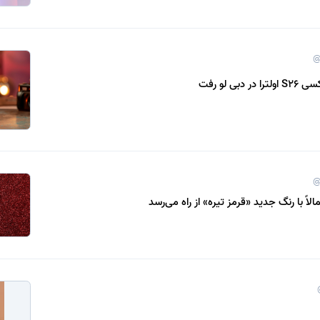
@
بی لو رفت
@