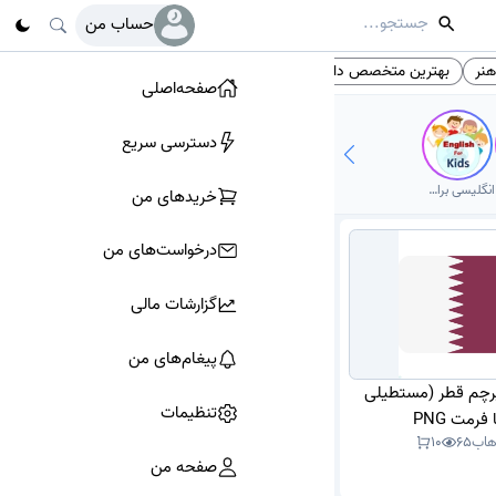
حساب من
نر
بهترین متخصص داخلی
زایمان و نازایی
آیکون PNG
# تگ‌ها
صفحه‌اصلی
دسترسی سریع
انگلیسی برای کودکان
خرید‌های من
درخواست‌های من
گزارشات مالی
پیغام‌های من
 پرچم قطر (مستطیلی
تنظیمات
 فرمت PNG
هاب
65
10
صفحه من