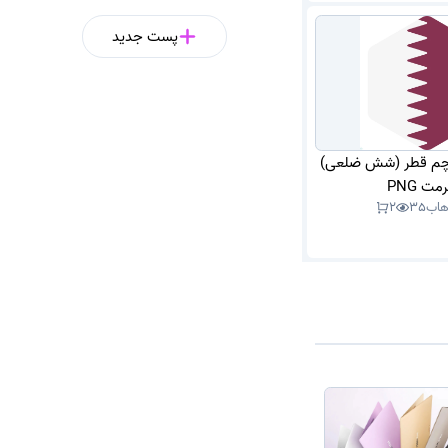
پست جدید
پرچم قطر (شش ضلعی)
مت PNG
هاب
35
2