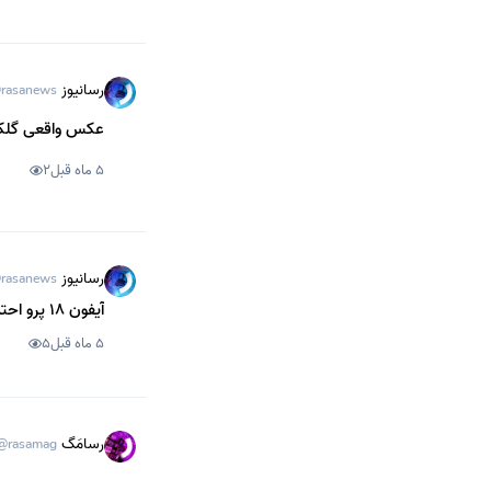
رسانیوز
rasanews
عکس واقعی گلکسی S26 اولترا در د
5 ماه قبل
2
رسانیوز
rasanews
آیفون 18 پرو احتمالاً با رنگ جدید «قرمز تیره» از راه می‌رسد
5 ماه قبل
5
رسامَگ
@rasamag