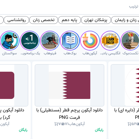
ترتیب
نان و زایمان
پزشکان تهران
پایه دهم
تخصص زنان
روانشناسی
ه
تکست‌بوک
انگلیسی یادبگیر
آیکون‌هاب
بوک‌هاب
فینوهاب
یک برنامه‌نویس
سوالستان
(دایره ای) با
دانلود آیکون پرچم قطر (مستطیلی) با
دانلود آیکون
فرمت PNG
گرد) با
52
آیکون‌هاب
71
7
آیکون‌
رایگان
رایگان