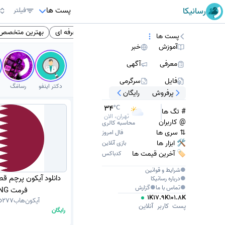
پست ها
رسانیکا
فیلتر
موزش متوسطه
انگلیسی
کتاب انگلیسی
فنی حرفه ای
بهترین متخصص ز
پست ها
آموزش
خبر
معرفی
آگهی
فایل
سرگرمی
دکتر اینفو
رسامَگ
پرفروش
رایگان
36
°C
# تگ ها
تهران، امروز
@ کاربران
محاسبه کالری
⇅ سری ها
فال امروز
🛠 ابزار ها
بازی آنلاین
🏷️ آخرین قیمت ها
کدباکس
●
شرایط و قوانین
دانلود آیکون پرچم قطر 
●
درباره
رسانیکا
●
تماس با ما
●
گزارش
فرمت PNG
1K
17.9K
101.8K
آیکون‌هاب
277
پست
کاربر
آنلاین
رایگان