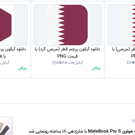
ر (مربعی) با
دانلود آیکون پرچم قطر (مربعی گرد) با
دانلود آیکون 
فرمت PNG
با فر
1
آیکون‌هاب
85
5
آیکون‌
رایگان
رایگان
@
ی 18 ساعته رونمایی شد