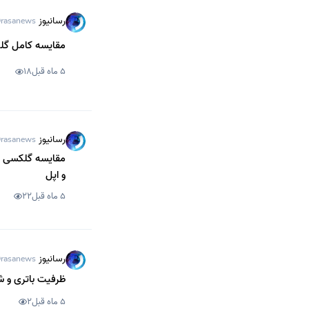
رسانیوز
rasanews
مقایسه کامل گلکسی S26 با S25؛ سامسونگ چه تغییراتی
5 ماه قبل
18
رسانیوز
rasanews
و اپل
5 ماه قبل
22
رسانیوز
rasanews
ظرفیت باتری و شارژدهی سری گلکسی 
5 ماه قبل
2