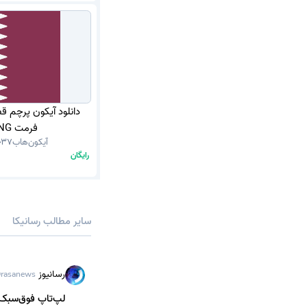
دانلود آیکون پرچم قط
فرمت PNG
آیکون‌هاب
37
رایگان
سایر مطالب رسانیکا
رسانیوز
rasanews
لپ‌تاپ فوق‌سبک هواوی MateBook Pro S با شارژده