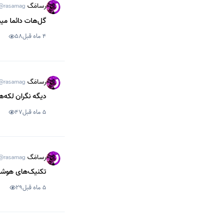
رسامَگ
@rasamag
گل‌هات دائما می
4 ماه قبل
58
رسامَگ
@rasamag
دیگه نگران لکه‌
5 ماه قبل
47
رسامَگ
@rasamag
تکنیک‌های هوشم
5 ماه قبل
29