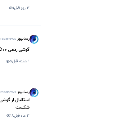
3 روز قبل
1
رسانیوز
rasanews
گوشی ردمی K100 شیائومی با اسنپدراگون 8 الیت نسل 5 در گیک‌بنچ رویت شد
1 هفته قبل
5
رسانیوز
rasanews
شکست
3 ماه قبل
18