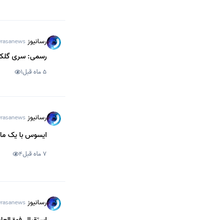
رسانیوز
rasanews
رسمی: سری گلکسی S26 سامسونگ در 6 اسفندماه م
5 ماه قبل
1
رسانیوز
rasanews
ایسوس با یک مانیتور هیجان‌انگی
7 ماه قبل
4
رسانیوز
rasanews
استقبال فوق‌الع