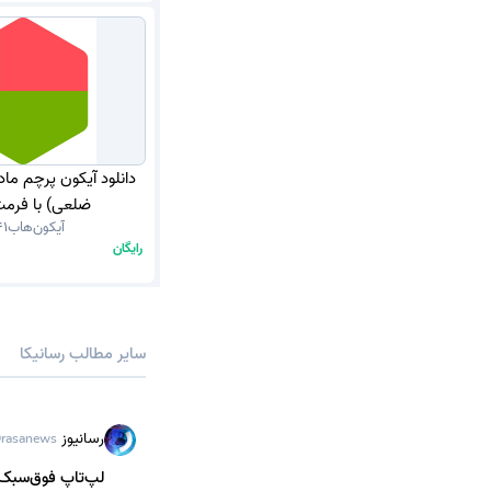
دانلود آیکون پرچم ما
ضلعی) با فرمت G
آیکون‌هاب
41
رایگان
سایر مطالب رسانیکا
رسانیوز
rasanews
لپ‌تاپ فوق‌سبک هواوی MateBook Pro S با شارژده