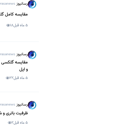
رسانیوز
rasanews
مقایسه کامل گلکسی S26 با S25؛ سامسونگ چه تغییراتی
5 ماه قبل
18
رسانیوز
rasanews
و اپل
5 ماه قبل
22
رسانیوز
rasanews
ظرفیت باتری و شارژدهی سری گلکسی 
5 ماه قبل
2