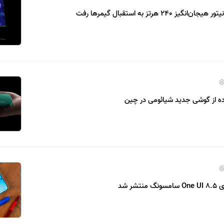
ز 240 هرتز به استقبال گیمرها رفت
@
اده از گوشی جدید شیائومی در چین
@
شر شد