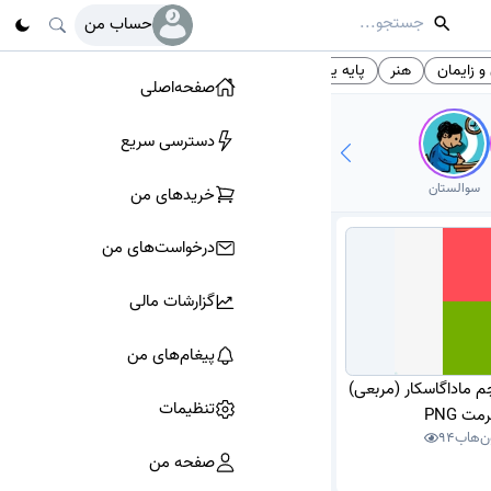
حساب من
 زایمان
هنر
پایه یازدهم
تخصص زنان
گروه هنر
# تگ‌ها
صفحه‌اصلی
دسترسی سریع
سوالستان
خرید‌های من
درخواست‌های من
گزارشات مالی
پیغام‌های من
چم ماداگاسکار (مربعی)
تنظیمات
مت PNG
ن‌هاب
94
صفحه من