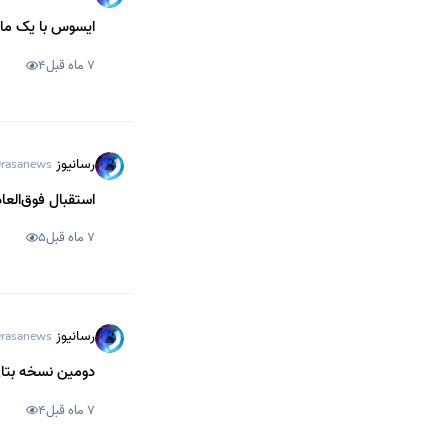
ایسوس با یک مانیتور هیجان‌انگی
7 ماه قبل
4
رسانیوز
rasanews
استقبال فوق‌الع
7 ماه قبل
5
رسانیوز
rasanews
دومین نسخه بتای One UI 8.5 سامسونگ منت
7 ماه قبل
4