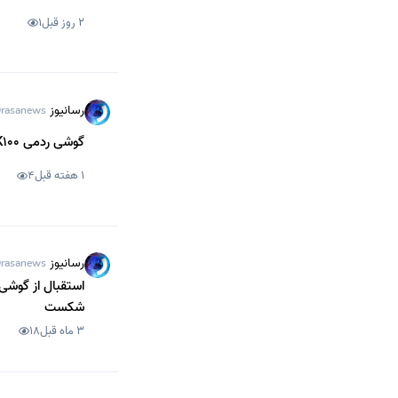
2 روز قبل
1
رسانیوز
rasanews
گوشی ردمی K100 شیائومی با اسنپدراگون 8 الیت نسل 5 در گیک‌بنچ رویت شد
1 هفته قبل
4
رسانیوز
rasanews
شکست
3 ماه قبل
18