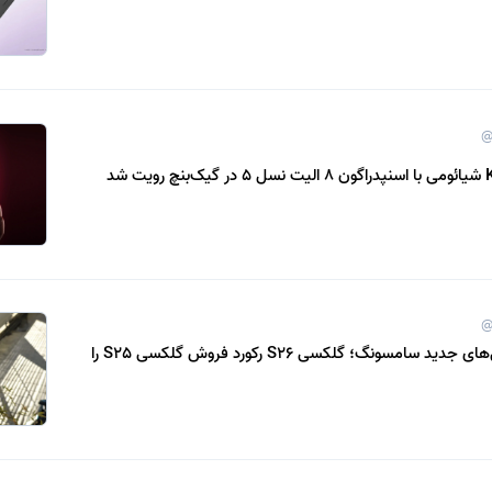
@
@
استقبال از گوشی‌های جدید سامسونگ؛ گلکسی S26 رکورد فروش گلکسی S25 را