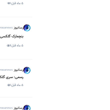
5 ماه قبل
1
رسانیوز
rasanews
بنچمارک گلکسی S26 با تراشه اسنپدراگون قوی‌تر از نسخه اگزینوس ظاهر 
5 ماه قبل
6
رسانیوز
rasanews
رسمی: سری گلکسی S26 سامسونگ در 6 اسفندماه م
5 ماه قبل
1
رسانیوز
rasanews