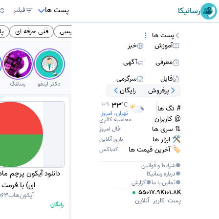
پست ها
رسانیکا
فیلتر
دوره دوم آموزش متوسطه
انگلیسی
کتاب انگلیسی
فنی حرفه ای
پا
پست ها
آموزش
خبر
معرفی
آگهی
فایل
سرگرمی
دکتر اینفو
رسامَگ
پرفروش
رایگان
33
10
%
°C
# تگ ها
تهران، امروز
@ کاربران
محاسبه کالری
⇅ سری ها
فال امروز
🛠 ابزار ها
بازی آنلاین
🏷️ آخرین قیمت ها
کدباکس
●
شرایط و قوانین
دانلود آیکون پرچم مادا
●
درباره
رسانیکا
●
تماس با ما
●
گزارش
ای) با فرمت PNG
550
17.9K
101.8K
آیکون‌هاب
63
پست
کاربر
آنلاین
رایگان