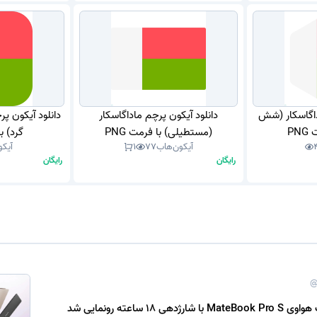
داگاسکار (شش
دانلود آیکون پرچم ماداگاسکار
دانلود آیکون پر
PN
(مستطیلی) با فرمت PNG
گرد) با
آیکون‌هاب
77
1
آیکو
رایگان
رایگان
@
ی 18 ساعته رونمایی شد