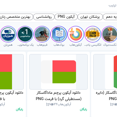
ترتیب
یه دهم
پزشکان تهران
آیکون PNG
روانشناسی
بهترین متخصص زنان و
تکست‌بوک
انگلیسی یادبگیر
آیکون‌هاب
بوک‌هاب
فینوهاب
یک برنامه‌نویس
هم‌زبان
گاسکار (دایره
دانلود آیکون پرچم ماداگاسکار
دانلود آیکون پر
(مستطیلی گرد) با فرمت PNG
با فر
1
آیکون‌هاب
22
1
آیکو
رایگان
رایگان