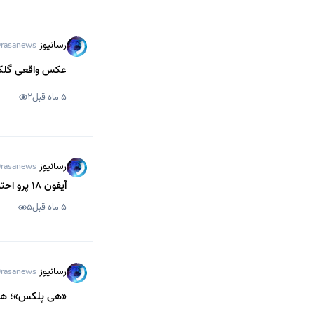
رسانیوز
rasanews
عکس واقعی گلکسی S26 اولترا در د
5 ماه قبل
2
رسانیوز
rasanews
آیفون 18 پرو احتمالاً با رنگ جدید «قرمز تیره» از راه می‌رسد
5 ماه قبل
5
رسانیوز
rasanews
«هی پلکس»؛ هوش مصنوعی