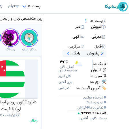
پست ها
رسانیکا
فیلتر
انگلیسی
کتاب انگلیسی
پزشکان تهران
بهترین متخصص زنان و زایمان
پست ها
آموزش
خبر
معرفی
آگهی
فایل
سرگرمی
دکتر اینفو
رسامَگ
پرفروش
رایگان
34
°C
# تگ ها
تهران، امروز
@ کاربران
محاسبه کالری
⇅ سری ها
فال امروز
🛠 ابزار ها
بازی آنلاین
🏷️ آخرین قیمت ها
کدباکس
●
شرایط و قوانین
دانلود آیکون پرچم آبخاز
●
درباره
رسانیکا
●
تماس با ما
●
گزارش
ای) با فرمت PNG
932
17.9K
101.8K
آیکون‌هاب
17
پست
کاربر
آنلاین
رایگان