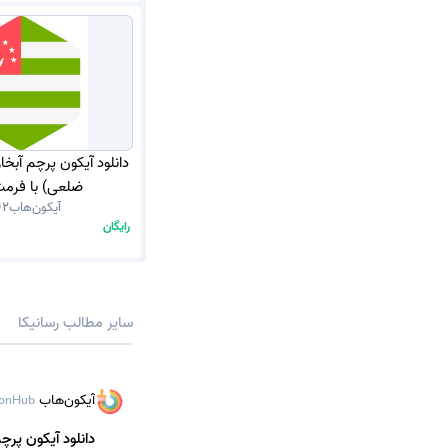
دانلود آیکون پرچم آبخ
ضلعی) با فرمت G
آیکون‌هاب
42
رایگان
سایر مطالب رسانیکا
آیکون‌هاب
onHub
دانلود آیکون پرچم