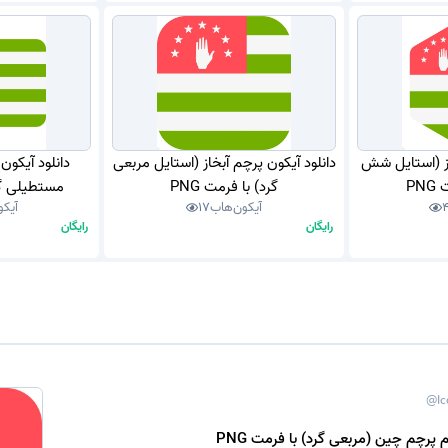
از (استایل شش
دانلود آیکون پرچم آبخاز (استایل مربعی
دانلود آیکون
PN
گرد) با فرمت PNG
مستطیلی گرد
آیکون‌هاب
17
آیکو
رایگان
رایگان
@Ic
 پرچم چین (مربعی گرد) با فرمت PNG