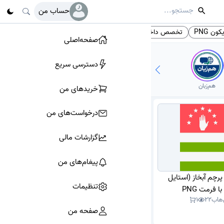
حساب من
کون PNG
تخصص داخلی
زایمان و نازایی
پایه دهم
# تگ‌ها
صفحه‌اصلی
دسترسی سریع
هم‌زبان
خرید‌های من
درخواست‌های من
گزارشات مالی
پیغام‌های من
 پرچم آبخاز (استایل
تنظیمات
ا فرمت PNG
‌هاب
22
1
صفحه من