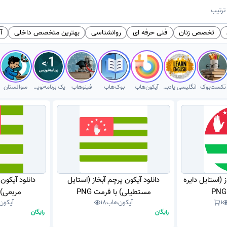
ترتیب
تخصص زنان
فنی حرفه ای
روانشناسی
بهترین متخصص داخلی
آی
تکست‌بوک
انگلیسی یادبگیر
آیکون‌هاب
بوک‌هاب
فینوهاب
یک برنامه‌نویس
سوالستان
 (استایل دایره
دانلود آیکون پرچم آبخاز (استایل
دانلود آیکون
مستطیلی) با فرمت PNG
مربعی) ب
1
آیکون‌هاب
18
آیکون
رایگان
رایگان