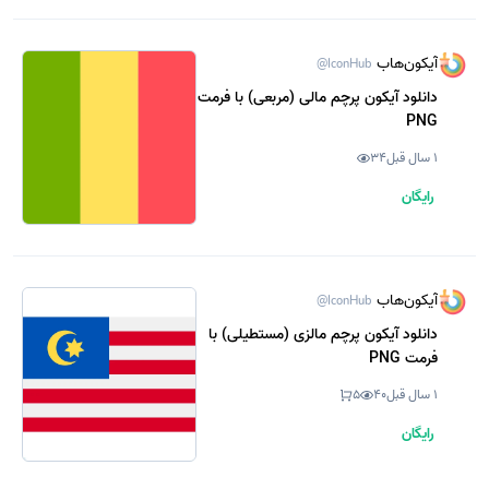
آیکون‌هاب
@IconHub
دانلود آیکون پرچم مالی (مربعی) با فرمت
PNG
1 سال قبل
34
رایگان
آیکون‌هاب
@IconHub
دانلود آیکون پرچم مالزی (مستطیلی) با
فرمت PNG
1 سال قبل
40
5
رایگان