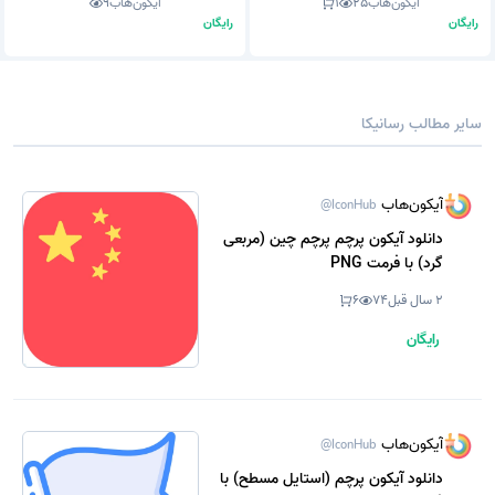
آیکون‌هاب
25
1
آیکون‌هاب
9
رایگان
رایگان
سایر مطالب رسانیکا
آیکون‌هاب
@IconHub
دانلود آیکون پرچم پرچم چین (مربعی
گرد) با فرمت PNG
2 سال قبل
74
6
رایگان
آیکون‌هاب
@IconHub
دانلود آیکون پرچم (استایل مسطح) با