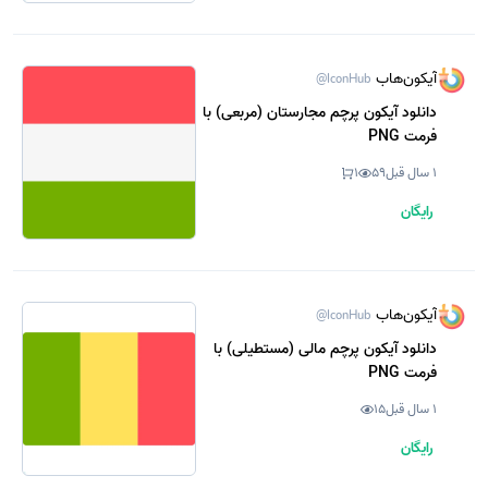
آیکون‌هاب
@IconHub
دانلود آیکون پرچم مجارستان (مربعی) با
فرمت PNG
1 سال قبل
59
1
رایگان
آیکون‌هاب
@IconHub
دانلود آیکون پرچم مالی (مستطیلی) با
فرمت PNG
1 سال قبل
15
رایگان