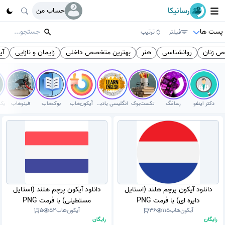
رسانیکا
حساب من
پست ها
فیلتر
ترتیب
 زنان
روانشناسی
هنر
بهترین متخصص داخلی
زایمان و نازایی
آیک
دکتر اینفو
رسامَگ
تکست‌بوک
انگلیسی یادبگیر
آیکون‌هاب
بوک‌هاب
فینوهاب
دانلود آیکون پرچم هلند (استایل
دانلود آیکون پرچم هلند (استایل
دایره ای) با فرمت PNG
مستطیلی) با فرمت PNG
آیکون‌هاب
115
36
آیکون‌هاب
52
5
رایگان
رایگان