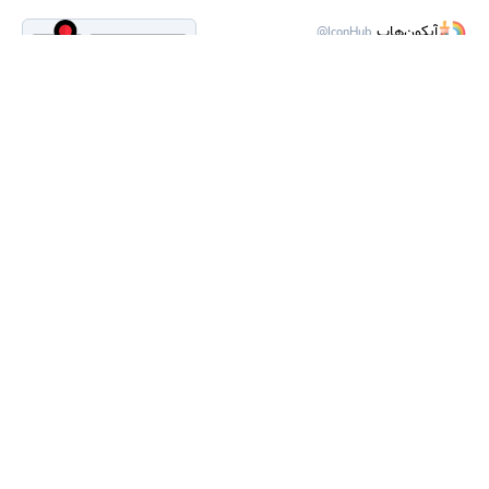
آیکون‌هاب
@IconHub
دانلود آیکون بازی (استایل خطی رنگی) با
فرمت PNG
1 هفته قبل
1
1
رایگان
آیکون‌هاب
@IconHub
دانلود آیکون بازی (استایل مسطح) با
فرمت PNG
1 هفته قبل
2
رایگان