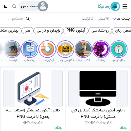
رسانیکا
حساب من
پست ها
فیلتر
ترتیب
ص زنان
روانشناسی
آیکون PNG
زایمان و نازایی
هنر
بهترین مت
دکتر اینفو
رسامَگ
تکست‌بوک
انگلیسی یادبگیر
آیکون‌هاب
بوک‌هاب
فینوهاب
دانلود آیکون نمایشگر (استایل توپر
دانلود آیکون نمایشگر (استایل سه
مشکی) با فرمت PNG
بعدی) با فرمت PNG
آیکون‌هاب
43
3
آیکون‌هاب
7
رایگان
رایگان