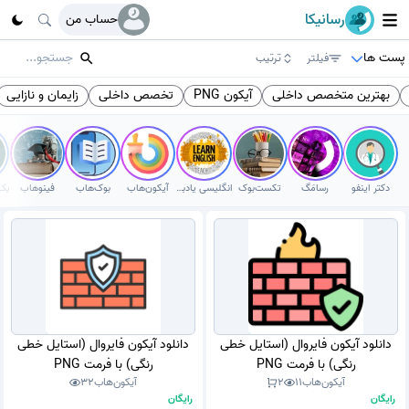
رسانیکا
حساب من
پست ها
فیلتر
ترتیب
بهترین متخصص داخلی
آیکون PNG
تخصص داخلی
زایمان و نازایی
دکتر اینفو
رسامَگ
تکست‌بوک
انگلیسی یادبگیر
آیکون‌هاب
بوک‌هاب
فینوهاب
دانلود آیکون فایروال (استایل خطی
دانلود آیکون فایروال (استایل خطی
رنگی) با فرمت PNG
رنگی) با فرمت PNG
آیکون‌هاب
11
2
آیکون‌هاب
32
رایگان
رایگان