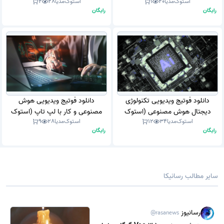
استوک‌مدیا
20
1
استوک‌مدیا
28
2
(AI) ( هوش مصنوعی ) را بر روی
موشن گرافیک)
رایگان
رایگان
صفحه شفاف می گذارد. (استوک
فوتیج)
دانلود فوتیج ویدیویی تکنولوژی
دانلود فوتیج ویدیویی هوش
دیجتال هوش مصنوعی (استوک
مصنوعی و کار با لپ تاپ (استوک
استوک‌مدیا
34
12
استوک‌مدیا
28
9
فوتیج، موشن گرافیک)
فوتیج، موشن گرافیک)
رایگان
رایگان
سایر مطالب رسانیکا
رسانیوز
@rasanews