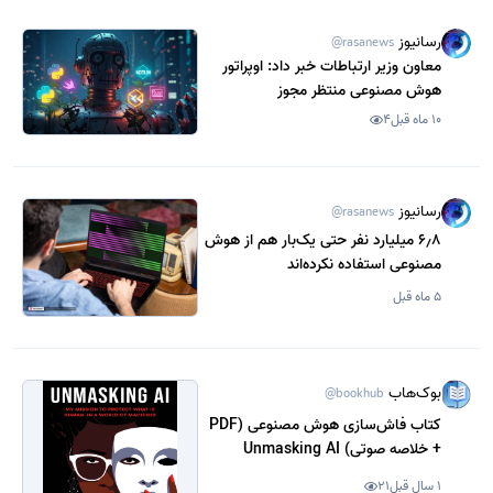
رسانیوز
@rasanews
معاون وزیر ارتباطات خبر داد: اوپراتور
هوش مصنوعی منتظر مجوز
10 ماه قبل
4
رسانیوز
@rasanews
6٫8 میلیارد نفر حتی یک‌بار هم از هوش
مصنوعی استفاده نکرده‌اند
5 ماه قبل
بوک‌هاب
@bookhub
کتاب فاش‌سازی هوش مصنوعی (PDF
+ خلاصه صوتی) Unmasking AI
1 سال قبل
21