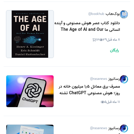
بوک‌هاب
@bookhub
دانلود کتاب عصر هوش مصنوعی و آینده
انسانی ما The Age of AI and Our
Human Future (نسخه PDF رایگان)
8 ماه قبل
29
12
رایگان
رسانیوز
@rasanews
مصرف برق معادل 1٫5 میلیون خانه در
روز؛ هوش مصنوعی ChatGPT تشنه
انرژی است
11 ماه قبل
5
رسانیوز
@rasanews