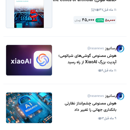
خلاصه صوتی) the ethics of artificial
intelligence
11 ماه قبل
47
1
45,000
50,000
تومان
-
10
%
رسانیوز
@rasanews
هوش مصنوعی گوشی‌های شیائومی؛
آپدیت بزرگ XiaoAI از راه رسید
11 ماه قبل
6
رسانیوز
@rasanews
هوش مصنوعی چشم‌انداز نظارتی
بانکداری جهانی را تغییر داد
9 ماه قبل
3