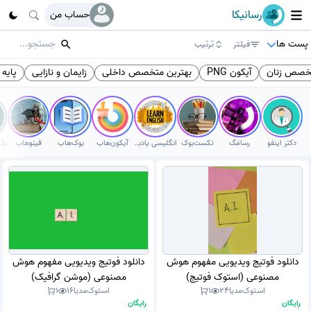
رسانیکا
حساب من
پست ها
فیلتر
ترتیب
خصص زنان
آیکون PNG
بهترین متخصص داخلی
زایمان و نازایی
پایه 
دکتر اینفو
رسامَگ
تکست‌بوک
انگلیسی یادبگیر
آیکون‌هاب
بوک‌هاب
فینوهاب
دانلود فوتیج ویدیویی مفهوم هوش
دانلود فوتیج ویدیویی مفهوم هوش
مصنوعی (استوک فوتیج)
مصنوعی (موشن گرافیک)
استوک‌مدیا
24
1
استوک‌مدیا
16
1
رایگان
رایگان