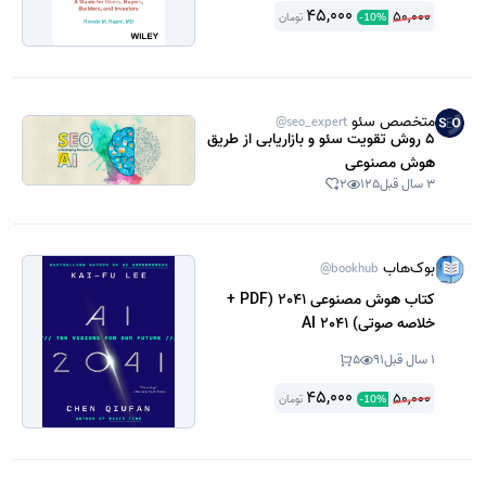
45,000
50,000
تومان
-
10
%
متخصص سئو
@seo_expert
5 روش تقویت سئو و بازاریابی از طریق
هوش مصنوعی
3 سال قبل
125
2
بوک‌هاب
@bookhub
کتاب هوش مصنوعی 2041 (PDF +
خلاصه صوتی) AI 2041
1 سال قبل
91
5
45,000
50,000
تومان
-
10
%