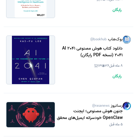
رایگان
بوک‌هاب
@bookhub
دانلود کتاب هوش مصنوعی 2041 AI
2041 (نسخه PDF رایگان)
8 ماه قبل
26
13
رایگان
رسانیوز
@rasanews
جنون هوش مصنوعی؛ ایجنت
OpenClaw خودسرانه ایمیل‌های محقق
متا را حذف کرد
5 ماه قبل