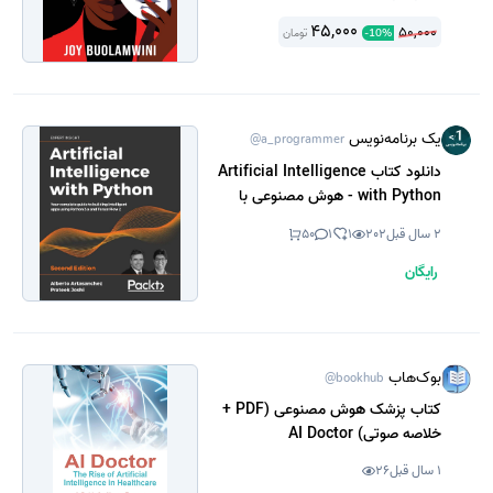
45,000
50,000
تومان
-
10
%
یک برنامه‌نویس
@a_programmer
دانلود کتاب Artificial Intelligence
with Python - هوش مصنوعی با
پایتون (نسخه PDF)
2 سال قبل
202
1
1
50
رایگان
بوک‌هاب
@bookhub
کتاب پزشک هوش مصنوعی (PDF +
خلاصه صوتی) AI Doctor
1 سال قبل
26