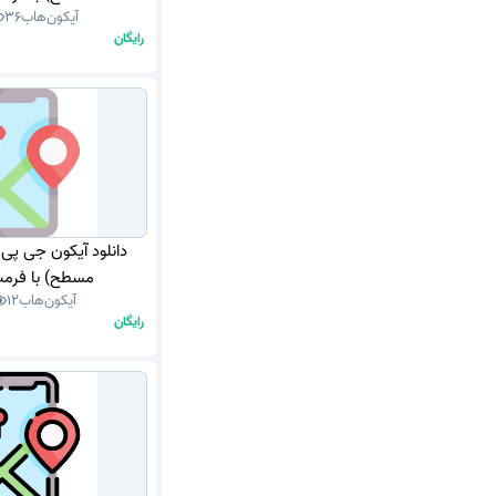
آیکون‌هاب
36
رایگان
دانلود آیکون جی پی
مسطح) با فرمت G
آیکون‌هاب
12
رایگان