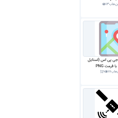
ن‌هاب
13
 جی پی اس (استایل
 فرمت PNG
‌هاب
17
1