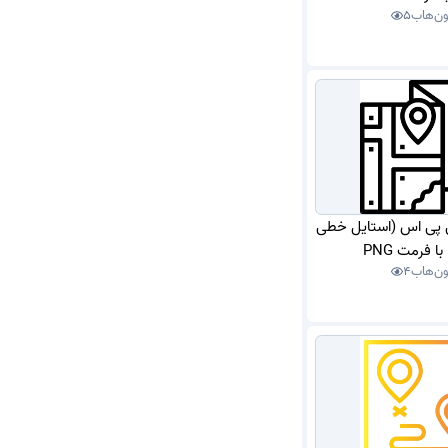
ون‌هاب
5
ی پی اس (استایل خطی
 فرمت PNG
ون‌هاب
4