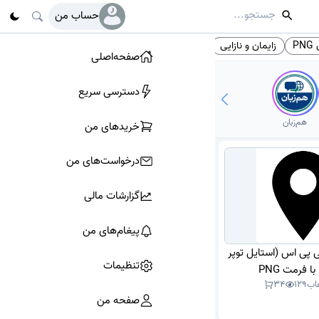
حساب من
P
زایمان و نازایی
هنر
بهترین متخصص داخلی
# تگ‌ها
صفحه‌اصلی
دسترسی سریع
هم‌زبان
خرید‌های من
درخواست‌های من
گزارشات مالی
پیغام‌های من
ی پی اس (استایل توپر
تنظیمات
 فرمت PNG
اب
129
34
صفحه من