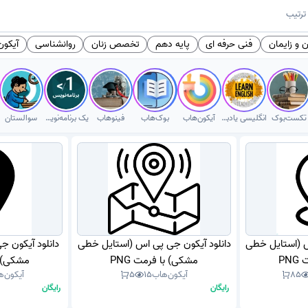
ترتیب
 و زایمان
فنی حرفه ای
پایه دهم
تخصص زنان
روانشناسی
آیکون NG
تکست‌بوک
انگلیسی یادبگیر
آیکون‌هاب
بوک‌هاب
فینوهاب
یک برنامه‌نویس
سوالستان
س (استایل خطی
دانلود آیکون جی پی اس (استایل خطی
دانلود آیکون ج
PN
مشکی) با فرمت PNG
مشکی) با
85
آیکون‌هاب
15
5
آیکون‌ه
رایگان
رایگان