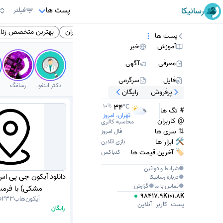
پست ها
رسانیکا
فیلتر
 متوسطه
انگلیسی
کتاب انگلیسی
پزشکان تهران
بهترین متخصص زنان
پست ها
آموزش
خبر
معرفی
آگهی
فایل
سرگرمی
دکتر اینفو
رسامَگ
پرفروش
رایگان
34
10
%
°C
# تگ ها
تهران، امروز
@ کاربران
محاسبه کالری
⇅ سری ها
فال امروز
🛠 ابزار ها
بازی آنلاین
🏷️ آخرین قیمت ها
کدباکس
●
شرایط و قوانین
دانلود آیکون جی پی ا
●
درباره
رسانیکا
●
تماس با ما
●
گزارش
مشکی) با فرمت G
984
17.9K
101.8K
آیکون‌هاب
233
پست
کاربر
آنلاین
رایگان