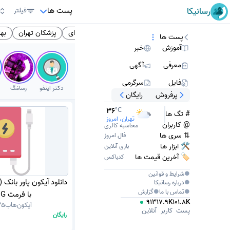
پست ها
رسانیکا
فیلتر
ش متوسطه
انگلیسی
کتاب انگلیسی
فنی حرفه ای
پزشکان تهران
به
پست ها
آموزش
خبر
معرفی
آگهی
فایل
سرگرمی
دکتر اینفو
رسامَگ
پرفروش
رایگان
36
°C
# تگ ها
تهران، امروز
@ کاربران
محاسبه کالری
⇅ سری ها
فال امروز
🛠 ابزار ها
بازی آنلاین
🏷️ آخرین قیمت ها
کدباکس
●
شرایط و قوانین
دانلود آیکون پاور بانک
●
درباره
رسانیکا
●
تماس با ما
●
گزارش
با فرمت PNG
913
17.9K
101.8K
آیکون‌هاب
35
پست
کاربر
آنلاین
رایگان