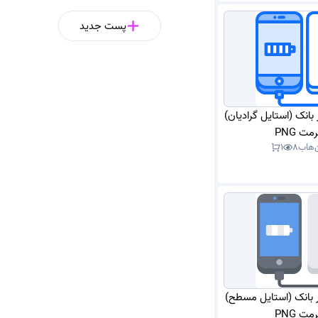
پست جدید
ر بانک (استایل گرادیان)
مت PNG
‌هاب
8
1
ور بانک (استایل مسطح)
مت PNG