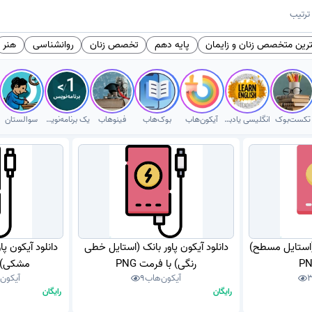
ترتیب
ترین متخصص زنان و زایمان
پایه دهم
تخصص زنان
روانشناسی
هنر
تکست‌بوک
انگلیسی یادبگیر
آیکون‌هاب
بوک‌هاب
فینوهاب
یک برنامه‌نویس
سوالستان
 (استایل مسطح)
دانلود آیکون پاور بانک (استایل خطی
دانلود آیکون پ
رنگی) با فرمت PNG
مشکی) با
آیکون‌هاب
9
آیکون
رایگان
رایگان