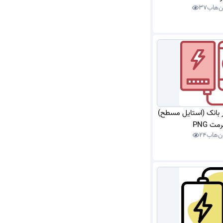
ن‌هاب
37
ور بانک (استایل مسطح)
مت PNG
ن‌هاب
24