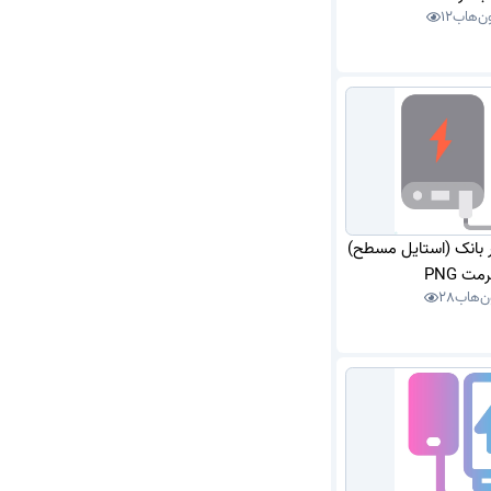
ون‌هاب
12
ور بانک (استایل مسطح)
مت PNG
ن‌هاب
28