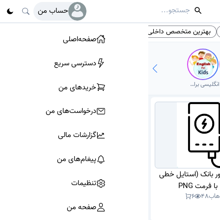
حساب من
بهترین متخصص داخلی
زایمان و نازایی
آیکون PNG
# تگ‌ها
صفحه‌اصلی
دسترسی سریع
انگلیسی برای کودکان
خرید‌های من
درخواست‌های من
گزارشات مالی
پیغام‌های من
اور بانک (استایل خطی
تنظیمات
 فرمت PNG
‌هاب
48
6
صفحه من