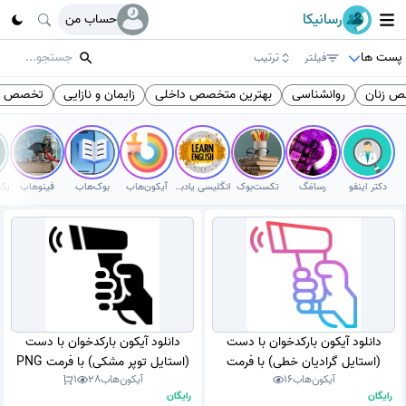
رسانیکا
حساب من
پست ها
فیلتر
ترتیب
 زنان
روانشناسی
بهترین متخصص داخلی
زایمان و نازایی
تخصص د
دکتر اینفو
رسامَگ
تکست‌بوک
انگلیسی یادبگیر
آیکون‌هاب
بوک‌هاب
فینوهاب
دانلود آیکون بارکدخوان با دست
دانلود آیکون بارکدخوان با دست
(استایل گرادیان خطی) با فرمت
(استایل توپر مشکی) با فرمت PNG
آیکون‌هاب
16
آیکون‌هاب
28
1
PNG
رایگان
رایگان