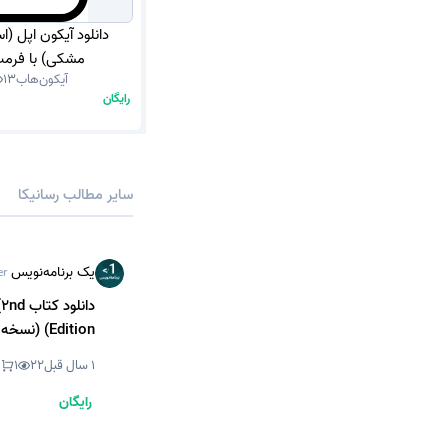
دانلود آیکون اپل (
مشکی) با فرمت G
آیکون‌هاب
13
رایگان
سایر مطالب رسانیکا
یک برنامه‌نویس
er
دانلو
Edition) (نسخه PDF)
1 سال قبل
22
1
رایگان