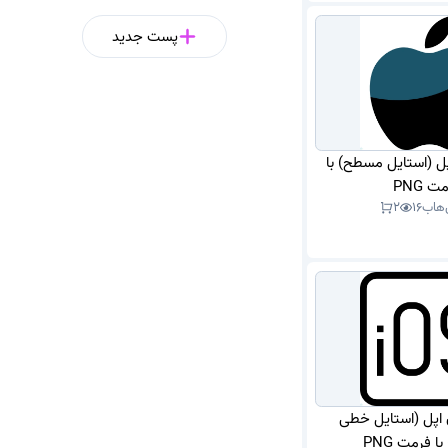
پست جدید
پل (استایل مسطح) با
ت PNG
‌هاب
16
2
ن اپل (استایل خطی
 فرمت PNG