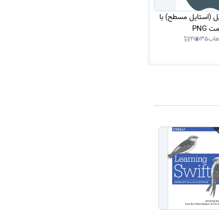
پل (استایل مسطح) با
ت PNG
هاب
35
2