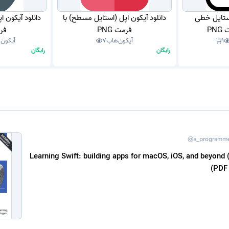
استایل خطی
دانلود آیکون اپل (استایل مسطح) با
دانلود آیکون ا
PN
فرمت PNG
فرم
1
آیکون‌هاب
7
آیکون‌
رایگان
رایگان
@a_programm
د کتاب Learning Swift: building apps for macOS, iOS, and beyond (2nd