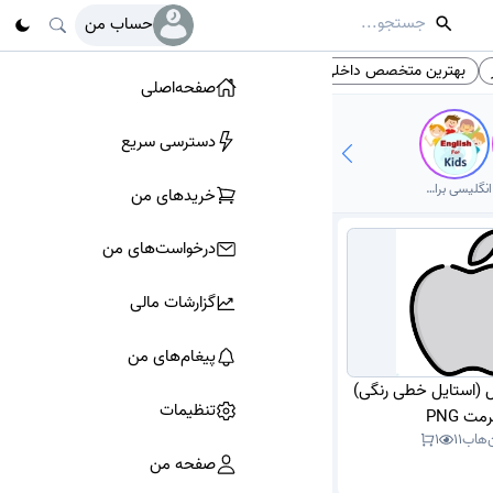
حساب من
بهترین متخصص داخلی
زایمان و نازایی
آیکون PNG
# تگ‌ها
صفحه‌اصلی
دسترسی سریع
انگلیسی برای کودکان
خرید‌های من
درخواست‌های من
گزارشات مالی
پیغام‌های من
پل (استایل خطی رنگی)
تنظیمات
مت PNG
‌هاب
11
1
صفحه من