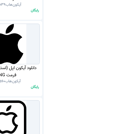
آیکون‌هاب
39
رایگان
دانلود آیکون اپل (اس
فرمت PNG
آیکون‌هاب
60
رایگان