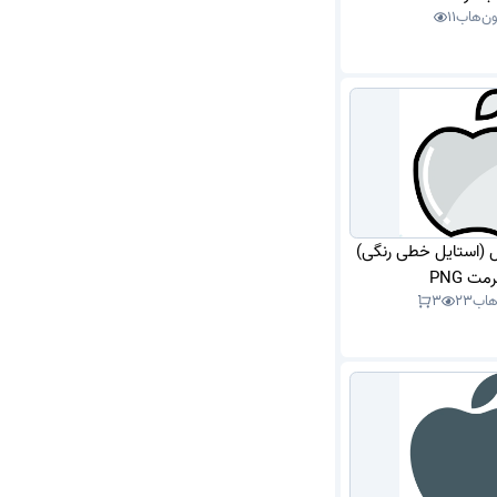
ون‌هاب
11
پل (استایل خطی رنگی)
مت PNG
هاب
23
3