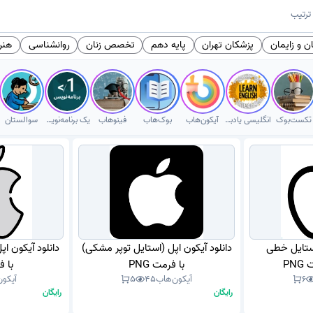
ترتیب
 و زایمان
پزشکان تهران
پایه دهم
تخصص زنان
روانشناسی
هنر
تکست‌بوک
انگلیسی یادبگیر
آیکون‌هاب
بوک‌هاب
فینوهاب
یک برنامه‌نویس
سوالستان
استایل خطی
دانلود آیکون اپل (استایل توپر مشکی)
دانلود آیکون ا
PN
با فرمت PNG
با فر
6
آیکون‌هاب
45
5
آیکون
رایگان
رایگان