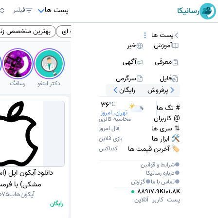
پست ها
رسانیکا
فیلتر
زش متوسطه
انگلیسی
کتاب انگلیسی
فنی حرفه ای
بهترین متخصص زنان
پست ها
آموزش
خبر
معرفی
آگهی
فایل
سرگرمی
دکتر اینفو
رسامَگ
پرفروش
رایگان
36
°C
# تگ ها
تهران، امروز
@ کاربران
محاسبه کالری
⇅ سری ها
فال امروز
🛠 ابزار ها
بازی آنلاین
🏷️ آخرین قیمت ها
کدباکس
●
شرایط و قوانین
دانلود آیکون اپل (
●
درباره
رسانیکا
●
تماس با ما
●
گزارش
مشکی) با فرمت G
889
17.9K
101.8K
آیکون‌هاب
75
پست
کاربر
آنلاین
رایگان