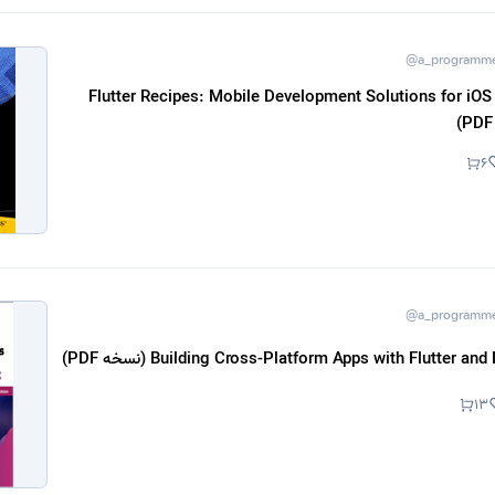
@a_programm
د کتاب Flutter Recipes: Mobile Development Solutions for iOS and
6
@a_programm
13