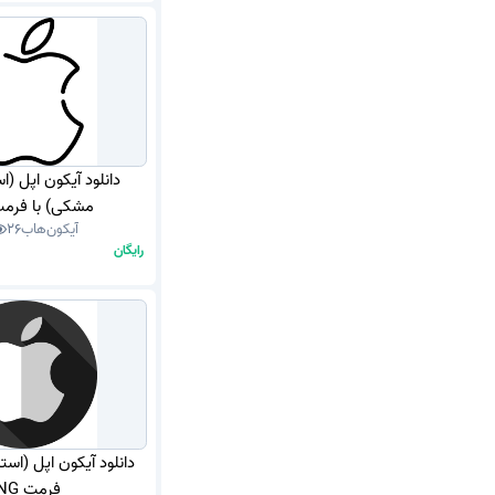
دانلود آیکون اپل (
مشکی) با فرمت G
آیکون‌هاب
26
رایگان
دانلود آیکون اپل (اس
فرمت PNG