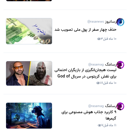
رسانیوز
@rasanews
حذف چهار صفر از پول ملی تصویب شد
10 ماه قبل
3
رسامَگ
@rasamag
لیست هیجان‌انگیزی از بازیگران احتمالی
برای نقش کریتوس در سریال God of
War
10 ماه قبل
18
رسامَگ
@rasamag
9 کاربرد جذاب هوش مصنوعی برای
گیمرها
11 ماه قبل
7