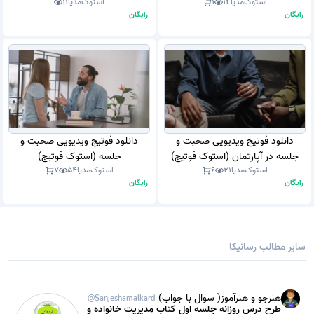
استوک‌مدیا
14
1
استوک‌مدیا
11
نشسته اند (استوک فوتیج)
(استوک فوتیج)
رایگان
رایگان
دانلود فوتیج ویدیویی صحبت و
دانلود فوتیج ویدیویی صحبت و
جلسه در آپارتمان (استوک فوتیج)
جلسه (استوک فوتیج)
استوک‌مدیا
21
6
استوک‌مدیا
54
7
رایگان
رایگان
سایر مطالب رسانیکا
هنرجو و هنرآموز( سوال با جواب)
@Sanjeshamalkard
طرح درس روزانه جلسه اول کتاب مدیریت خانواده و