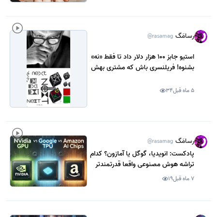
رسامَگ
@rasamag
استیو جابز 100 هزار دلار داد تا فقط «نه»
بشنوه! فریلنسری باش که مشتری بهش
نه نمی‌گه
5 ماه قبل
34
رسامَگ
@rasamag
پادکست: انویدیا، گوگل یا آمازون؟ کدام
تراشه هوش مصنوعی واقعا قدرتمندتر
است؟
7 ماه قبل
19