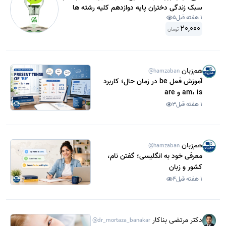
سبک زندگی دختران پایه دوازدهم کلیه رشته ها
1 هفته قبل
5
سال 1403 .
20,000
تومان
هم‌زبان
@hamzaban
آموزش فعل be در زمان حال؛ کاربرد
am، is و are
1 هفته قبل
3
هم‌زبان
@hamzaban
معرفی خود به انگلیسی؛ گفتن نام،
کشور و زبان
1 هفته قبل
4
دکتر مرتضی بناکار
@dr_mortaza_banakar