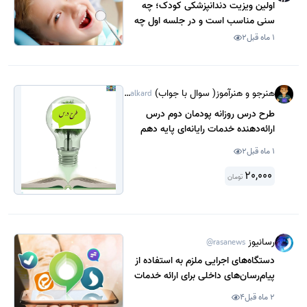
اولین ویزیت دندانپزشکی کودک؛ چه
سنی مناسب است و در جلسه اول چه
اتفاقی میافتد؟
1 ماه قبل
2
هنرجو و هنرآموز( سوال با جواب)
@Sanjeshamalkard
طرح درس روزانه پودمان دوم درس
ارائه‌دهنده خدمات رایانه‌ای پایه دهم
شبکه و نرم افزار .
1 ماه قبل
2
20,000
تومان
رسانیوز
@rasanews
دستگاه‌های اجرایی ملزم به استفاده از
پیام‌رسان‌های داخلی برای ارائه خدمات
پرکاربرد شدند
2 ماه قبل
4