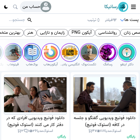
رسانیکا
حساب من
پست ها
فیلتر
ترتیب
ص زنان
روانشناسی
آیکون PNG
زایمان و نازایی
هنر
بهترین متخ
دکتر اینفو
رسامَگ
تکست‌بوک
انگلیسی یادبگیر
آیکون‌هاب
بوک‌هاب
فینوهاب
دانلود فوتیج ویدیویی گفتگو و جلسه
دانلود فوتیج ویدیویی افرادی که در
در کافه (استوک فوتیج)
دفتر کار می کنند (استوک فوتیج)
استوک‌مدیا
118
47
استوک‌مدیا
26
1
2
رایگان
رایگان