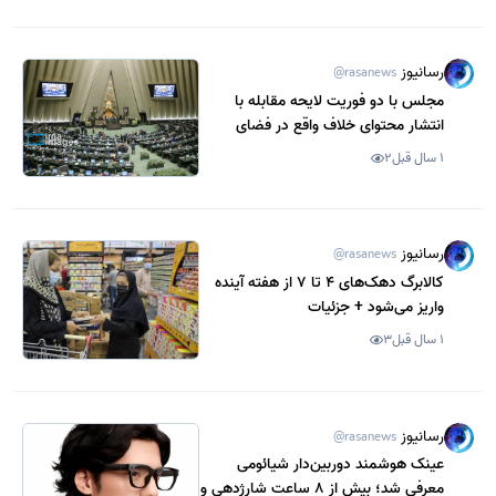
رسانیوز
@rasanews
مجلس با دو فوریت لایحه مقابله با
انتشار محتوای خلاف واقع در فضای
مجازی موافقت کرد
1 سال قبل
2
رسانیوز
@rasanews
کالابرگ دهک‌های 4 تا 7 از هفته آینده
واریز می‌شود + جزئیات
1 سال قبل
3
رسانیوز
@rasanews
عینک هوشمند دوربین‌دار شیائومی
معرفی شد؛ بیش از 8 ساعت شارژدهی و