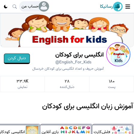
رسانیکا
حساب من
انگلیسی برای کودکان
دنبال کردن
@English_For_Kids
آموزش حروف و اعداد انگلیسی برای کودکان خردسال
33.9K
28
180
پست
دنبال‌کننده
نمایش
آموزش زبان انگلیسی برای کودکان
فلش‌کارت‌
بازی آنلاین
انگلیسی کودکا