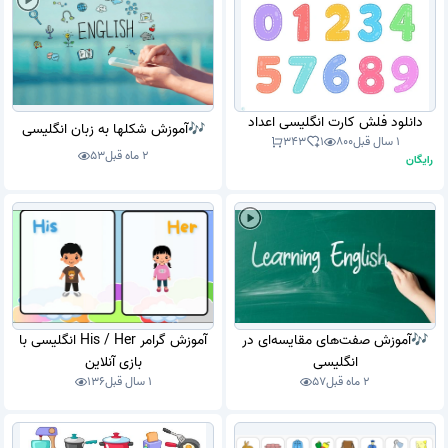
دانلود فلش کارت انگلیسی اعداد
🎶آموزش شکلها به زبان انگلیسی
1 سال قبل
800
1
343
2 ماه قبل
53
رایگان
🎶آموزش صفت‌های مقایسه‌ای در
آموزش گرامر His / Her انگلیسی با
انگلیسی
بازی آنلاین
2 ماه قبل
57
1 سال قبل
136