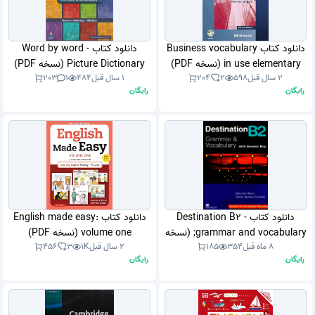
دانلود کتاب Business vocabulary
دانلود کتاب Word by word -
in use elementary (نسخه PDF)
Picture Dictionary (نسخه PDF)
2 سال قبل
598
2
204
1 سال قبل
484
1
203
رایگان
رایگان
دانلود کتاب Destination B2 -
دانلود کتاب English made easy:
grammar and vocabulary; (نسخه
volume one (نسخه PDF)
8 ماه قبل
354
185
2 سال قبل
1K
3
456
PDF)
رایگان
رایگان