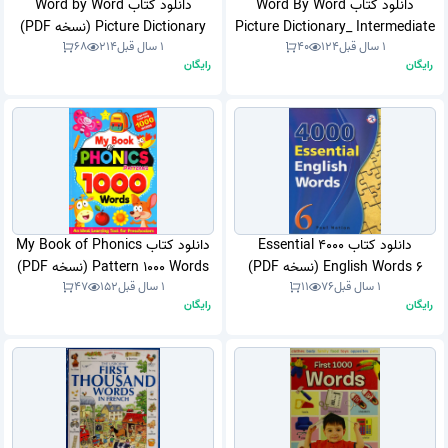
دانلود کتاب Word By Word
دانلود کتاب Word by Word
Picture Dictionary_ Intermediate
Picture Dictionary (نسخه PDF)
1 سال قبل
124
40
1 سال قبل
214
68
Vocabulary Workbook (نسخه
رایگان
رایگان
PDF)
دانلود کتاب 4000 Essential
دانلود کتاب My Book of Phonics
English Words 6 (نسخه PDF)
Pattern 1000 Words (نسخه PDF)
1 سال قبل
76
11
1 سال قبل
152
47
رایگان
رایگان