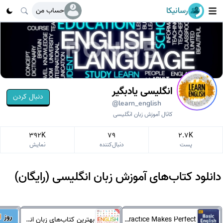
رسانیکا
حساب من
انگلیسی یادبگیر
دنبال کردن
@learn_english
کانال آموزش زبان انگلیسی
392K
79
2.7K
پست
دنبال‌کننده
نمایش
دانلود کتاب‌های آموزش زبان انگلیسی (رایگان)
Practice Makes Perfect انگلیسی
بهترین کتاب‌های زبان انگلیسی