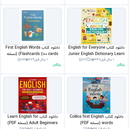
دانلود کتاب English for Everyone
دانلود کتاب First English Words
Junior English Dictionary Learn
Flashcards (100 cards) (نسخه
1 سال قبل
368
1
111
1 سال قبل
229
114
PDF)
to Read and Say More than 1,000
رایگان
رایگان
Words (نسخه PDF)
دانلود کتاب Collins first English
دانلود کتاب Learn English for
words (نسخه PDF)
Adult Beginners (نسخه PDF)
7 ماه قبل
56
14
7 ماه قبل
81
26