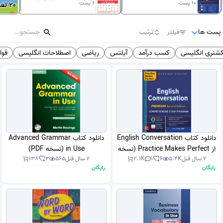
10
پست
6
پست
پست ها
فیلتر
ترتیب
شنری انگلیسی
کسب درآمد
آیلتس
ریاضی
اصطلاحات انگلیسی
قوا
دانلود کتاب English Conversation
دانلود کتاب Advanced Grammar
از Practice Makes Perfect (نسخه
in Use (نسخه PDF)
2 سال قبل
5.4K
6
1
2.1K
2 سال قبل
565
3
138
PDF)
رایگان
رایگان