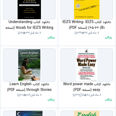
دانلود کتاب IELTS Writing: IELTS
دانلود کتاب Understanding
5-6+ (B1+) (نسخه PDF)
Vocab for IELTS Writing (نسخه
7 ماه قبل
92
34
7 ماه قبل
33
8
PDF)
رایگان
رایگان
دانلود کتاب Word power made
دانلود کتاب Learn English
easy (نسخه PDF)
through Stories (نسخه PDF)
8 ماه قبل
80
1
32
8 ماه قبل
109
20
رایگان
رایگان