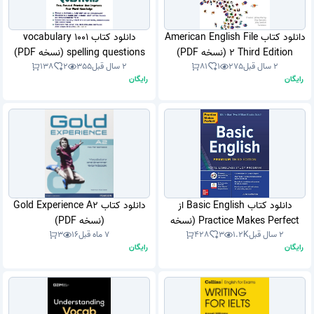
دانلود کتاب American English File
دانلود کتاب 1001 vocabulary
2 Third Edition (نسخه PDF)
spelling questions (نسخه PDF)
2 سال قبل
275
1
81
2 سال قبل
355
2
138
رایگان
رایگان
دانلود کتاب Basic English از
دانلود کتاب Gold Experience A2
Practice Makes Perfect (نسخه
(نسخه PDF)
2 سال قبل
1.2K
3
428
7 ماه قبل
16
3
PDF)
رایگان
رایگان