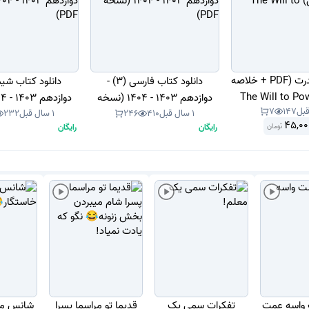
کتاب اراده قدرت (PDF + خلاصه
دانلود کتاب فارسی (3) -
دوازدهم 1403 - 1404 (نسخه
7
147
1 سال قبل
410
246
1 سال قبل
232
PDF)
PDF)
45,00
رایگان
رایگان
تومان
 واسه عمت
تفکرات سمی یک
قدیما تو مراسما پسرا
شانس من