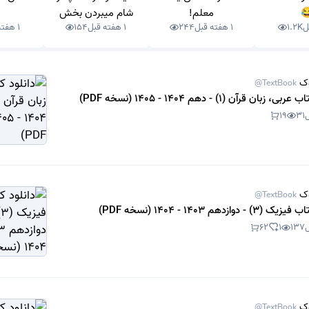
شام میبردن بخش
معلم!

1 هفته قبل
154
1 هفته قبل
244
1 هفته قبل
1.2K
زنونه😂 نگو که یادت
نمیاد!
ت
@TextBook
دانلود کتاب عربی، زبان قرآن (1) - دهم 1404 -
19
31
ت
@TextBook
دانلود کتاب فیزیک (3) - دوازدهم 1
62
1
137
ت
@TextBook