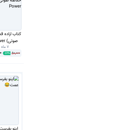
صوتی) The Will to Power
7 ماه قبل
0
50,000
-
10
%
اینو بفرست