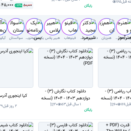
PDF)
165
45,000
50,000
رایگان
ت
-
10
%
هنرجو و هنرآموز( سوال با جواب)
هم‌زبان
دکتر‌ مجید شیرمردی‌
فینوهاب
هییر پلاس
یک برنامه‌نویس
سوالستان
آیکو
دانلود کتاب ریاضی (3) -
دانلود کتاب نگارش (3) -
کیا اینجوری آدر
دوازدهم 1403 - 1404 (نسخه
دوازدهم 1403 - 1404 (نسخه
166
60
1 سال قبل
53
20
PDF)
PDF)
2 روز قبل
39
رایگان