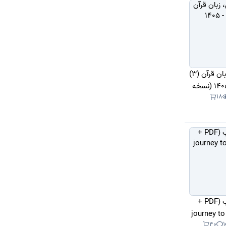
دانلود کتاب عربی، زبان قرآن (3)
- دوازدهم 1404 - 1405 (نسخه
18
کتاب سفر به غرب (PDF +
وتی) journey to the
40
1