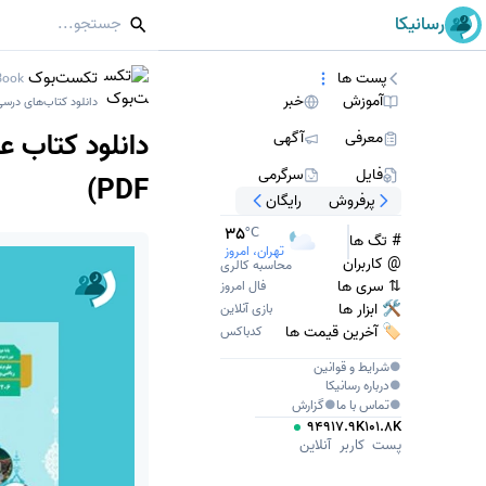
رسانیکا
تکست‌بوک
پست ها
Book
آموزش
خبر
دانلود کتاب‌های درس
معرفی
آگهی
فایل
سرگرمی
PDF)
پرفروش
رایگان
35
°C
# تگ ها
تهران، امروز
@ کاربران
محاسبه کالری
⇅ سری ها
فال امروز
🛠 ابزار ها
بازی آنلاین
🏷️ آخرین قیمت ها
کدباکس
●
شرایط و قوانین
●
درباره
رسانیکا
●
تماس با ما
●
گزارش
949
17.9K
101.8K
پست
کاربر
آنلاین