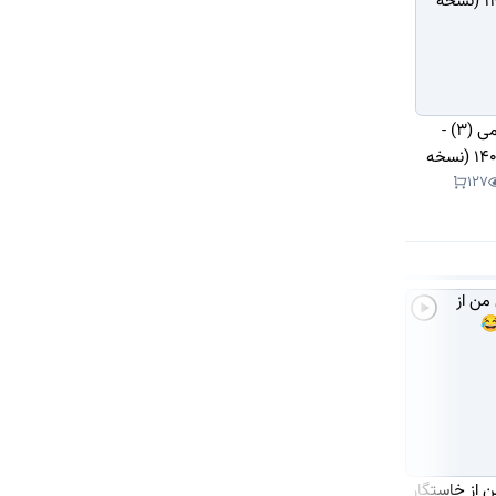
دانلود کتاب شیمی (3) -
دوازدهم 1403 - 1404 (نسخه
127
 از خاستگار
اگه جرئت داری این
چرا احساس میکنم