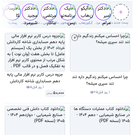
پست جدید
دکتر امیر مرام قرطاول
آیکون‌هاب
یک برنامه‌نویس
دکتر مرتضی بناکار
دکتر‌ مجید شیرمردی‌
رسانیکا
ف
جزوه درس کاربر نرم افزار مالی پایه
چرا احساس میکنم زندگیم داره تند
دهم حسابداری شاخه کاردانش
تند سپری میشه؟
1 روز قبل
5
خرداد 1402 از بخش یک (سیستم
1 روز قبل
25
50,000
تومان
عامل) تا بخش هفت (وان نوت ) به
شکل مرتب از محتوی کاربر نرم افزار
به تفکیک فصل و در قالب PDF .