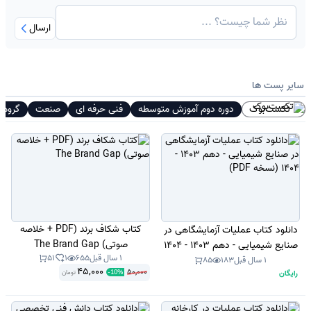
ارسال
سایر پست ها
تکست‌بوک
دوره دوم آموزش متوسطه
فنی حرفه ای
صنعت
گروه م
کتاب شکاف برند (PDF + خلاصه
دانلود کتاب عملیات آزمایشگاهی در
صوتی) The Brand Gap
صنایع شیمیایی - دهم 1403 - 1404
1 سال قبل
655
1
51
(نسخه PDF)
1 سال قبل
183
85
45,000
50,000
رایگان
تومان
-
10
%