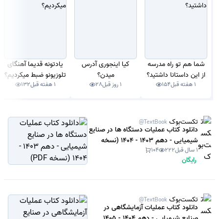
شما هم تو راه مدرسه
کیا اینجوری آدرس
یادتونه قدیما آهنگای
از این داستانا داشتید؟
میدن؟
تلوزیونو ضبط میکردیم؟
1 هفته قبل
154
1 روز قبل
28
1 هفته قبل
132
تکست‌بوک
@TextBook
دانلود کتاب عملیات دستگاه ها در صنایع
شیمیایی - دهم 1403 - 1404 (نسخه
1 سال قبل
222
104
PDF)
رایگان
تکست‌بوک
@TextBook
دانلود کتاب عملیات آزمایشگاهی در
صنایع شیمیایی - دهم 1404 - 1405