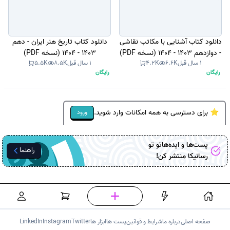
دانلود کتاب آشنایی با مکاتب نقاشی
دانلود کتاب تاریخ هنر ایران - دهم
- دوازدهم 1403 - 1404 (نسخه PDF)
1403 - 1404 (نسخه PDF)
1 سال قبل
6.6K
4.2K
1 سال قبل
8.5K
5.5K
رایگان
رایگان
⭐ برای دسترسی به همه امکانات وارد شوید.
ورود
پست‌ها و ایده‌هاتو تو
راهنما
رسانیکا
منتشر کن!
صفحه اصلی
درباره ما
شرایط و قوانین
پست ها
ابزار ها
Twitter
Instagram
LinkedIn