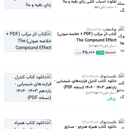
تفاوت اسباب کشی زنای بقیه و ما!
8 ساعت قبل
5
بوک‌هاب
@bookhub
کتاب اثر مرکب (PDF + خلاصه صوتی)
The Compound Effect
1 سال قبل
286
8
45,000
50,000
تومان
-
10
%
تکست‌بوک
@TextBook
دانلود کتاب کنترل فرایندهای شیمیایی -
یازدهم 1403 - 1404 (نسخه PDF)
1 سال قبل
281
137
رایگان
تکست‌بوک
@TextBook
دانلود کتاب همراه هنرجو - صنایع