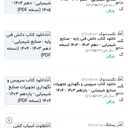
11 ماه قبل
163
103
(نسخه PDF)
رایگان
تکست‌بوک
@TextBook
دانلود کتاب دانش فنی پایه - صنایع
شیمیایی - دهم 1403 - 1404 (نسخه
1 سال قبل
263
109
PDF)
رایگان
تکست‌بوک
@TextBook
دانلود کتاب سرویس و نگهداری تجهیزات
صنایع شیمیایی - یازدهم 1403 - 1404
1 سال قبل
253
100
(نسخه PDF)
رایگان
رسامَگ
@rasamag