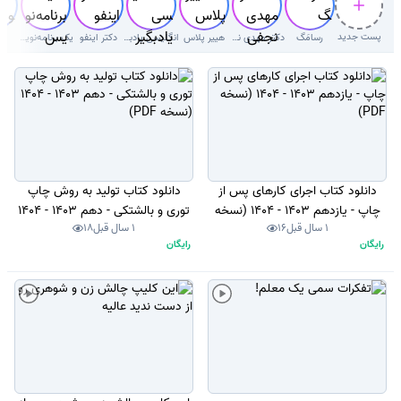
پست جدید
رسامَگ
دکتر مهدی نجفی دلوئی
هییر پلاس
انگلیسی یادبگیر
دکتر اینفو
یک برنامه‌نویس
رس
دانلود کتاب اجرای کارهای پس از
دانلود کتاب تولید به روش چاپ
چاپ - یازدهم 1403 - 1404 (نسخه
توری و بالشتکی - دهم 1403 - 1404
1 سال قبل
16
1 سال قبل
18
PDF)
(نسخه PDF)
رایگان
رایگان