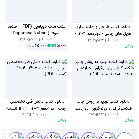
کتاب ملت دوپامین (PDF + خلاصه
دانلود کتاب طراحی و آماده سازی
صوتی) Dopamine Nation
فایل های چاپی - دوازدهم 1404 -
1 سال قبل
722
40
1405 (نسخه PDF)
1 سال قبل
33
17
45,000
50,000
رایگان
تومان
-
10
%
دانلود کتاب تولید به روش چاپ
دانلود کتاب دانش فنی تخصصی -
فلکسوگرافی و روتوگراور - دوازدهم
چاپ - دوازدهم 1403 - 1404 (نسخه
1 سال قبل
43
12
1 سال قبل
83
28
1403 - 1404 (نسخه PDF)
PDF)
رایگان
رایگان