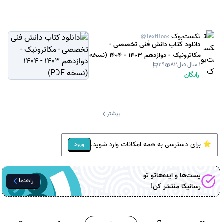
تکست‌بوک
@TextBook
دانلود کتاب دانش فنی تخصصی -
مکاترونیک - دوازدهم 1403 - 1404 (نسخه
1 سال قبل
82
29
PDF)
رایگان
بیشتر
⭐ برای دسترسی به همه امکانات وارد شوید.
ورود
پست‌ها و ایده‌هاتو تو
راهنما
رسانیکا
منتشر کن!