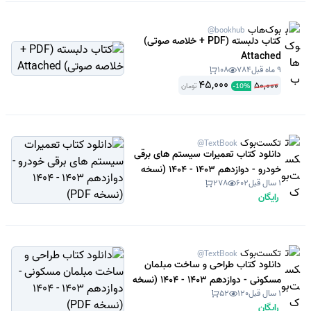
بوک‌هاب
@bookhub
کتاب دلبسته (PDF + خلاصه صوتی)
Attached
9 ماه قبل
784
108
45,000
50,000
تومان
-
10
%
تکست‌بوک
@TextBook
دانلود کتاب تعمیرات سیستم های برقی
خودرو - دوازدهم 1403 - 1404 (نسخه
1 سال قبل
602
278
PDF)
رایگان
تکست‌بوک
@TextBook
دانلود کتاب طراحی و ساخت مبلمان
مسکونی - دوازدهم 1403 - 1404 (نسخه
1 سال قبل
120
52
PDF)
رایگان