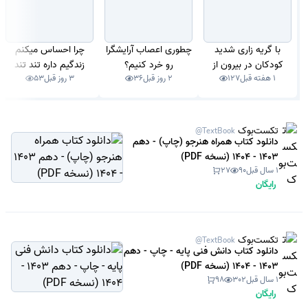
با گریه زاری شدید
چطوری اعصاب آرایشگرا
چرا احساس میکنم
کودکان در بیرون از
رو خرد کنیم؟
زندگیم داره تند تند
1 هفته قبل
127
2 روز قبل
36
3 روز قبل
53
خانه چطور برخورد
سپری میشه؟
کنیم؟
تکست‌بوک
@TextBook
دانلود کتاب همراه هنرجو (چاپ) - دهم
1403 - 1404 (نسخه PDF)
1 سال قبل
90
27
رایگان
تکست‌بوک
@TextBook
دانلود کتاب دانش فنی پایه - چاپ - دهم
1403 - 1404 (نسخه PDF)
1 سال قبل
302
98
رایگان