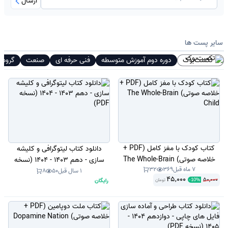
ارسال
سایر پست ها
تکست‌بوک
دوره دوم آموزش متوسطه
فنی حرفه ای
صنعت
گروه 
کتاب کودک با مغز کامل (PDF +
دانلود کتاب لیتوگرافی و کلیشه
خلاصه صوتی) The Whole-Brain
سازی - دهم 1403 - 1404 (نسخه
7 ماه قبل
369
32
Child
PDF)
1 سال قبل
50
8
45,000
50,000
رایگان
تومان
-
10
%