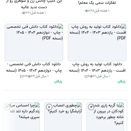
این کلیپ چالش زن و شوهری رو از
تفکرات سمی یک معلم!
دست ندید عالیه
1 هفته قبل
268
1 هفته قبل
221
دانلود کتاب تولید به روش چاپ
دانلود کتاب دانش فنی تخصصی -
افست - یازدهم 1403 - 1404 (نسخه
چاپ - دوازدهم 1404 - 1405 (نسخه
1 سال قبل
31
6
1 سال قبل
64
23
PDF)
PDF)
رایگان
رایگان