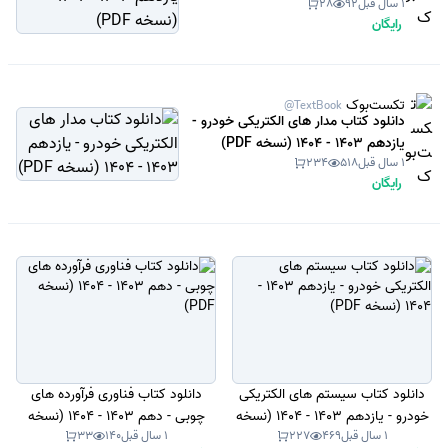
1 سال قبل
92
28
رایگان
تکست‌بوک
@TextBook
دانلود کتاب مدار های الکتریکی خودرو -
یازدهم 1403 - 1404 (نسخه PDF)
1 سال قبل
518
234
رایگان
دانلود کتاب سیستم های الکتریکی
دانلود کتاب فناوری فرآورده های
خودرو - یازدهم 1403 - 1404 (نسخه
چوبی - دهم 1403 - 1404 (نسخه
1 سال قبل
469
227
1 سال قبل
140
33
PDF)
PDF)