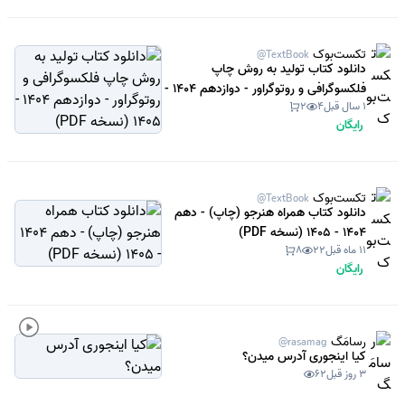
تکست‌بوک
@TextBook
دانلود کتاب تولید به روش چاپ
فلکسوگرافی و روتوگراور - دوازدهم 1404 -
1 سال قبل
4
2
1405 (نسخه PDF)
رایگان
تکست‌بوک
@TextBook
دانلود کتاب همراه هنرجو (چاپ) - دهم
1404 - 1405 (نسخه PDF)
11 ماه قبل
22
8
رایگان
رسامَگ
@rasamag
کیا اینجوری آدرس میدن؟
3 روز قبل
62