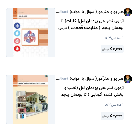
هنرجو و هنرآموز( سوال با جواب)
@Sanjeshamalkard
آزمون تشریحی پودمان اول( کلیات) تا
پودمان پنجم ( مقاومت قطعات ) درس
دانش فنی پایه، دهم رشته تاسیسات
1 ماه قبل
3
شاخه فنی و حرفه ای سال 1403
50,000
تومان
هنرجو و هنرآموز( سوال با جواب)
@Sanjeshamalkard
آزمون تشریحی پودمان اول (نصب و
پخش کننده گرمایی ) تا پودمان پنجم
(نصب و راه اندازی کولر آبی ) درس نصب
1 ماه قبل
3
و راه اندازی پکیج گرمایشی پایه دهم
رشته تاسیسات شاخه ، فنی و حرفه ای
50,000
تومان
سال 1402