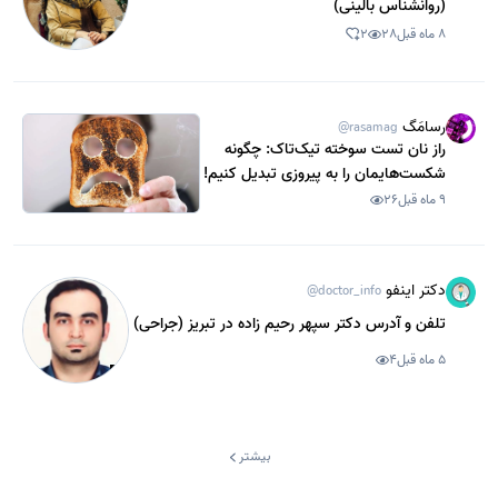
(روانشناس بالینی)
8 ماه قبل
28
2
رسامَگ
@rasamag
راز نان تست سوخته تیک‌تاک: چگونه
شکست‌هایمان را به پیروزی تبدیل کنیم!
9 ماه قبل
26
دکتر اینفو
@doctor_info
تلفن و آدرس دکتر سپهر رحیم زاده در تبریز (جراحی)
5 ماه قبل
4
بیشتر