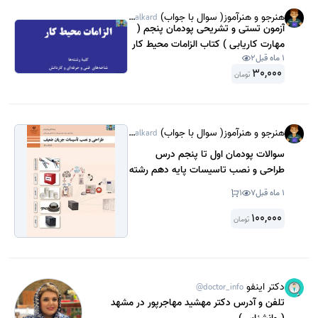
هنرجو و هنرآموز( سوال با جواب)
@Sanjeshamalkard
آزمون تستی و تشریحی پودمان پنجم (
مهارت کاریابی ) کتاب الزامات محیط کار
1 ماه قبل
2
پایه دهم رشته تاسیسات مکانیکی
30,000
شهدای هفتم تیر بندر عباس خرداد 1403
تومان
با جواب.
هنرجو و هنرآموز( سوال با جواب)
@Sanjeshamalkard
سوالات پودمان اول تا پنجم درس
طراحی و نصب تاسیسات پایه دهم رشته
الکتروتکنیک شاخه فنی و حرفه ای به
1 ماه قبل
7
1
تفکیک خرداد 1402 در قالب ورد و قابل
ویرایش با جواب .
100,000
تومان
دکتر اینفو
@doctor_info
تلفن و آدرس دکتر مهشید مهاجرپور در مشهد