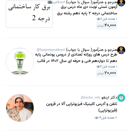
هنرجو و هنرآموز( سوال با جواب)
@Sanjeshamalkard
آزمون تستی نوبت دی ماه درس برق
ساختمانی درجه 2 پایه دهم رشته برق
1 هفته قبل
6
ساختمان متوسطه دوم سال 1402 با
40,000
جواب.
تومان
هنرجو و هنرآموز( سوال با جواب)
@Sanjeshamalkard
طرح درس های روزانه تعدادی از دروس پودمانی پایه
دهم تا دوازدهم فنی و حرفه ای سال 1402 در قالب
1 هفته قبل
4
PDF
20,000
تومان
دکتر اینفو
@doctor_info
تلفن و آدرس کلینیک فیزیوتراپی آلا در قزوین
(فیزیوتراپی)
2 هفته قبل
19