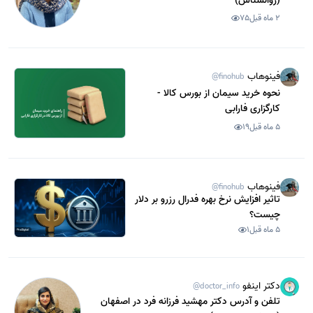
(روانشناس)
2 ماه قبل
75
فینوهاب
@finohub
نحوه خرید سیمان از بورس کالا -
کارگزاری فارابی
5 ماه قبل
19
فینوهاب
@finohub
تاثیر افزایش نرخ بهره فدرال رزرو بر دلار
چیست؟
5 ماه قبل
1
دکتر اینفو
@doctor_info
تلفن و آدرس دکتر مهشید فرزانه فرد در اصفهان