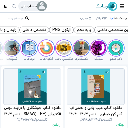
رسانیکا
حساب من
پست ها
فیلتر
ترتیب
ین متخصص داخلی
پایه دهم
آیکون PNG
تخصص داخلی
زایمان و نا
دکتر اینفو
رسامَگ
تکست‌بوک
انگلیسی یادبگیر
آیکون‌هاب
بوک‌هاب
فینوهاب
دانلود کتاب عیب یابی و تعمیر آب
دانلود کتاب جوشکاری با فرآیند قوس
گرم کن دیواری - دهم 1403 - 1404
الکتریکی (SMAW) - E3 - دهم 1403
تکست‌بوک
339
198
تکست‌بوک
209
97
(نسخه PDF)
- 1404 (نسخه PDF)
رایگان
رایگان