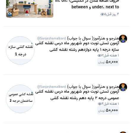
حروف اضافه مکان در انگلیسی؛ in، on،
under، next to و between
4 روز قبل
5
هنرجو و هنرآموز( سوال با جواب)
@Sanjeshamalkard
آزمون تستی نوبت دوم شهریور ماه درس نقشه کشی
سازه درجه 1 پایه دوازدهم رشته نقشه کشی
1 هفته قبل
3
ساختمان متوسطه دوم سال 1402 با جواب.
50,000
تومان
هنرجو و هنرآموز( سوال با جواب)
@Sanjeshamalkard
آزمون تستی نوبت دوم شهریور ماه درس نقشه کشی
عمومی درجه 2 پایه دهم رشته نقشه کشی
1 هفته قبل
4
ساختمان متوسطه دوم سال 1402 با جواب .
50,000
تومان