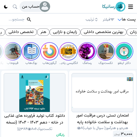
رسانیکا
حساب من
پست ها
فیلتر
ترتیب
ان
بهترین متخصص داخلی
زایمان و نازایی
هنر
تخصص داخلی
ر
دکتر اینفو
تکست‌بوک
رسامَگ
انگلیسی یادبگیر
آیکون‌هاب
بوک‌هاب
فینوهاب
امتحان تستی درس مراقبت امور
دانلود کتاب تولید فراورده های غذایی
بهداشت و سلامت خانواده پایه
در خانه - دهم 1403 - 1404 (نسخه
هنرجو و هنرآموز( سوال با جواب)
8
دوازدهم مدیریت و برنامه ریزی امور
PDF)
تکست‌بوک
806
384
30,000
رایگان
تومان
خانواده دی ماه سال 1402 با جواب.