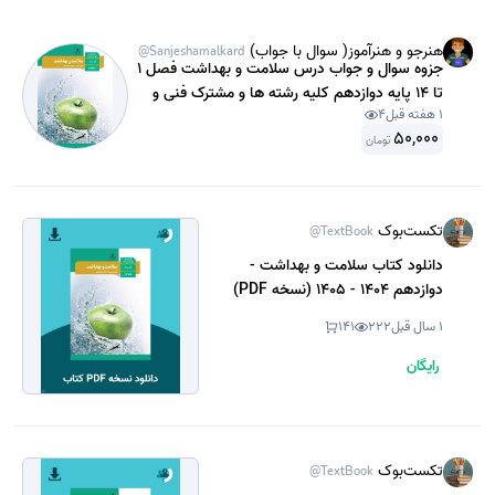
هنرجو و هنرآموز( سوال با جواب)
@Sanjeshamalkard
جزوه سوال و جواب درس سلامت و بهداشت فصل 1
تا 14 پایه دوازدهم کلیه رشته ها و مشترک فنی و
1 هفته قبل
4
کاردانش سال 1402 مناسب دانش آموزان و
50,000
هنرجویان در قالب PDF
تومان
تکست‌بوک
@TextBook
دانلود کتاب سلامت و بهداشت -
دوازدهم 1404 - 1405 (نسخه PDF)
1 سال قبل
222
141
رایگان
تکست‌بوک
@TextBook