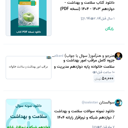
دانلود کتاب سلامت و بهداشت -
دوازدهم 1403 - 1404 (نسخه PDF)
1 سال قبل
2.8K
1.9K
رایگان
هنرجو و هنرآموز( سوال با جواب)
@Sanjeshamalkard
جزوه کامل مراقب امور بهداشت و
سلامت خانواده پایه دوازدهم مدیریت و
10 ساعت قبل
1
برنامه ریزی امور خانواده شایستگی 1 (
50,000
بکارگیری عوامل موثر ) تا 8 ( مراقبت و
تومان
پرستاری) سال 1402 .
سوالستان
@soalestan
دانلود نمونه سوالات سلامت و بهداشت
/ دوازدهم شبکه و نرم‌افزار رایانه 1404
(نسخه PDF)
7 ماه قبل
4
1