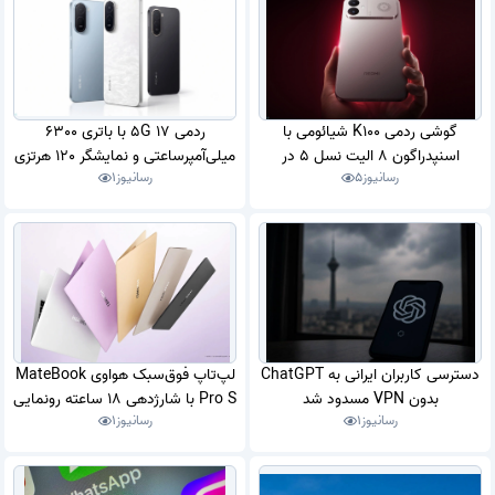
گوشی ردمی K100 شیائومی با
ردمی 17 5G با باتری 6300
اسنپدراگون 8 الیت نسل 5 در
میلی‌آمپرساعتی و نمایشگر 120 هرتزی
رسانیوز
5
رسانیوز
1
گیک‌بنچ رویت شد
معرفی شد
دسترسی کاربران ایرانی به ChatGPT
لپ‌تاپ فوق‌سبک هواوی MateBook
بدون VPN مسدود شد
Pro S با شارژدهی 18 ساعته رونمایی
رسانیوز
1
رسانیوز
1
شد