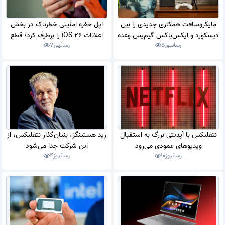
مایکروسافت همکاری جدیدی را بین
اپل حفره امنیتی خطرناک در بخش
دیسکورد و ایکس‌باکس گیم‌پس وعده
اعلانات iOS 26 را برطرف کرد؛ قطع
رسانیوز
5
رسانیوز
7
داد
دسترسی به پیام‌های پاک‌شده
نتفلیکس با آپدیتی بزرگ به استقبال
رید هستینگز، بنیان‌گذار نتفلیکس، از
ویدیوهای عمودی می‌رود
این شرکت جدا می‌شود
رسانیوز
10
رسانیوز
4