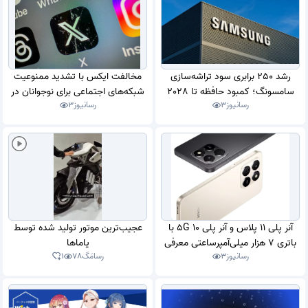
رشد 250 برابری سود تراشه‌سازی
مخالفت ایکس با تشدید ممنوعیت
سامسونگ؛ کمبود حافظه تا 2028
شبکه‌های اجتماعی برای نوجوانان در
رسانیوز
3
رسانیوز
3
شدیدتر می‌شود
استرالیا
آنر پلی 11 پلاس و آنر پلی 10 5G با
عجیب‌ترین موتور تولید شده توسط
باتری 7 هزار میلی‌آمپرساعتی معرفی
یاماها
رسانیوز
3
رسامَگ
78
1
شدند