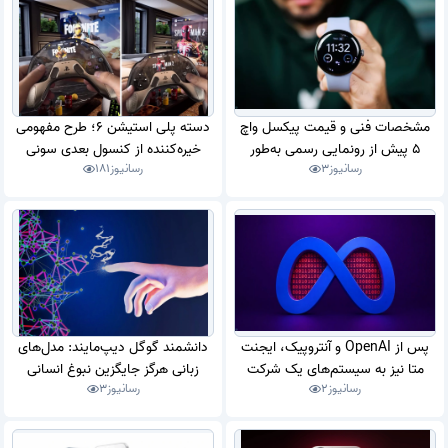
مشخصات فنی و قیمت پیکسل واچ
دسته پلی‌ استیشن 6؛ طرح مفهومی
5 پیش از رونمایی رسمی به‌طور
خیره‌کننده از کنسول بعدی سونی
رسانیوز
3
رسانیوز
181
کامل فاش شد
پس از OpenAI و آنتروپیک، ایجنت
دانشمند گوگل دیپ‌مایند: مدل‌های
متا نیز به سیستم‌های یک شرکت
زبانی هرگز جایگزین نبوغ انسانی
رسانیوز
2
رسانیوز
3
نفوذ کرد
نخواهند شد