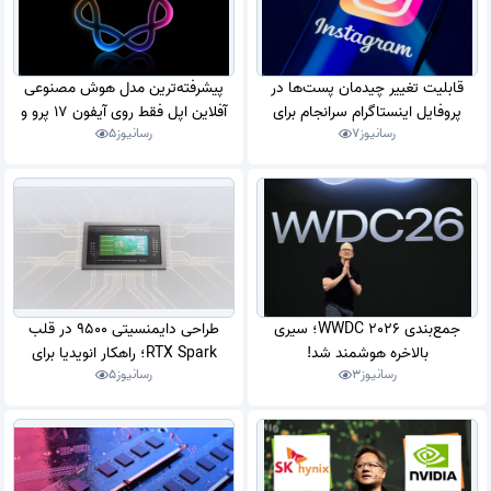
قابلیت تغییر چیدمان پست‌ها در
پیشرفته‌ترین مدل هوش مصنوعی
پروفایل اینستاگرام سرانجام برای
آفلاین اپل فقط روی آیفون 17 پرو و
رسانیوز
7
رسانیوز
5
عموم عرضه شد
آیفون ایر اجرا می‌شود
جمع‌بندی WWDC 2026؛ سیری
طراحی دایمنسیتی 9500 در قلب
بالاخره هوشمند شد!
RTX Spark؛ راهکار انویدیا برای
رسانیوز
3
رسانیوز
5
پردازش‌های سنگین