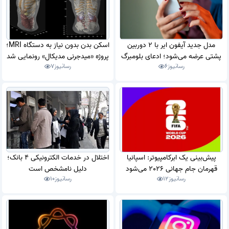
مدل جدید آیفون ایر با 2 دوربین
اسکن بدن بدون نیاز به دستگاه MRI؛
پشتی عرضه می‌شود؛ ادعای بلومبرگ
پروژه «میدجرنی مدیکال» رونمایی شد
رسانیوز
6
رسانیوز
7
پیش‌بینی یک ابرکامپیوتر: اسپانیا
اختلال در خدمات الکترونیکی 4 بانک؛
قهرمان جام جهانی 2026 می‌شود
دلیل نامشخص است
رسانیوز
12
رسانیوز
10