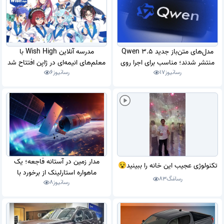
مدل‌های متن‌باز جدید Qwen 3.5
مدرسه آنلاین Wish High با
منتشر شدند؛ مناسب برای اجرا روی
معلم‌های انیمه‌ای در ژاپن افتتاح شد
رسانیوز
17
رسانیوز
6
سیستم‌های شخصی
مدار زمین در آستانه فاجعه؛ یک
تکنولوژی عجیب این خانه را ببینید😵
ماهواره استارلینک از برخورد با
رسامَگ
83
رسانیوز
8
فضاپیمایی چینی گریخت