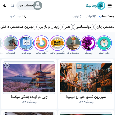
رسانیکا
حساب من
پست ها
فیلتر
ترتیب
تخصص زنان
روانشناسی
هنر
زایمان و نازایی
بهترین متخصص داخلی
دکتر اینفو
رسامَگ
تکست‌بوک
انگلیسی یادبگیر
آیکون‌هاب
بوک‌هاب
فینوهاب
تمیزترین کشور دنیا رو ببینید!
ژاپن در آینده زندگی میکند!
رسامَگ
42
رسامَگ
25