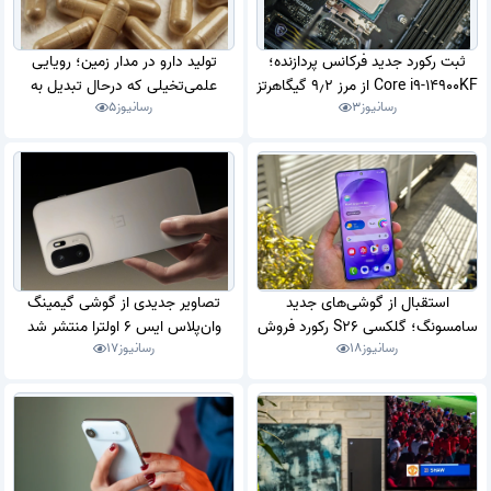
ثبت رکورد جدید فرکانس پردازنده؛
تولید دارو در مدار زمین؛ رویایی
Core i9-14900KF از مرز 9٫2 گیگاهرتز
علمی‌تخیلی که درحال تبدیل به
رسانیوز
3
رسانیوز
5
عبور کرد
واقعیت است
استقبال از گوشی‌های جدید
تصاویر جدیدی از گوشی گیمینگ
سامسونگ؛ گلکسی S26 رکورد فروش
وان‌پلاس ایس 6 اولترا منتشر شد
رسانیوز
18
رسانیوز
17
گلکسی S25 را شکست