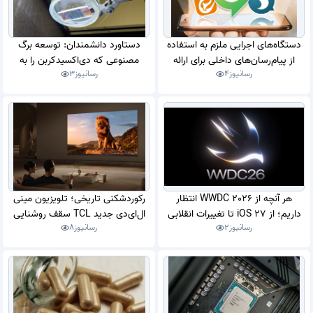
دستگاه‌های اجرایی ملزم به استفاده
دستاورد دانشمندان: توسعه برگ
از پیام‌رسان‌های داخلی برای ارائه
مصنوعی که دی‌اکسیدکربن را به
رسانیوز
4
رسانیوز
3
خدمات پرکاربرد شدند
سوخت مایع تبدیل می‌کند
هر آنچه از WWDC 2026 انتظار
رکوردشکنی تاریخی؛ تلویزیون مینی
داریم؛ از iOS 27 تا تغییرات انقلابی
ال‌ای‌دی جدید TCL سقف روشنایی
رسانیوز
2
رسانیوز
8
سیری
10هزار نیت را شکست