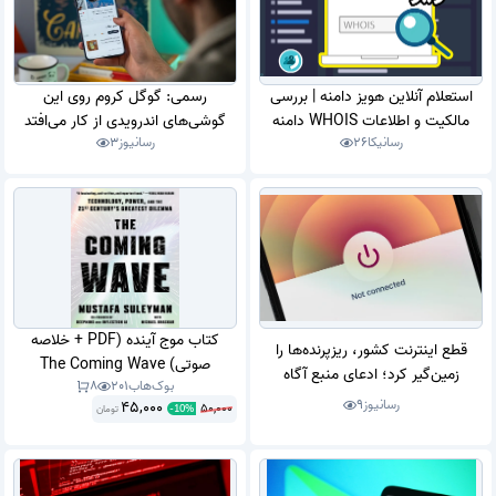
استعلام آنلاین هویز دامنه | بررسی
رسمی: گوگل کروم روی این
مالکیت و اطلاعات WHOIS دامنه
گوشی‌های اندرویدی از کار می‌افتد
رسانیکا
26
رسانیوز
3
کتاب موج آینده (PDF + خلاصه
قطع اینترنت کشور، ریزپرنده‌ها را
صوتی) The Coming Wave
زمین‌گیر کرد؛ ادعای منبع آگاه
بوک‌هاب
201
8
رسانیوز
9
45,000
50,000
تومان
-
10
%