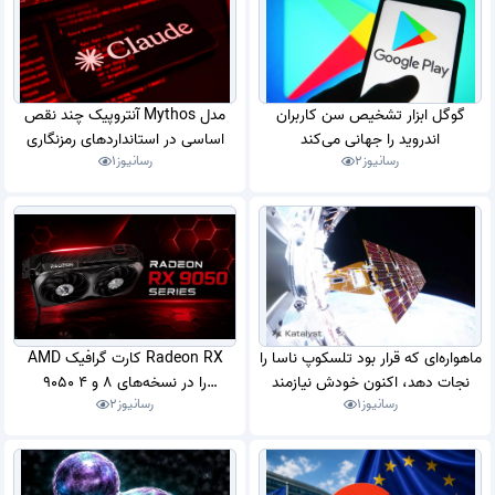
گوگل ابزار تشخیص سن کاربران
مدل Mythos آنتروپیک چند نقص‌
اندروید را جهانی می‌کند
اساسی در استانداردهای رمزنگاری
رسانیوز
2
رسانیوز
1
کشف کرد
ماهواره‌ای که قرار بود تلسکوپ ناسا را
AMD کارت گرافیک Radeon RX
نجات دهد، اکنون خودش نیازمند
9050 را در نسخه‌های 8 و 4
رسانیوز
1
رسانیوز
2
نجات است
گیگابایتی آماده می‌کند