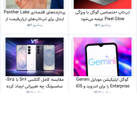
لپ‌تاپ اختصاصی گوگل با ویژگی
پردازنده‌های اقتصادی Panther Lake
Pixel Glow عرضه می‌شود
اینتل برای لپ‌تاپ‌های ارزان‌قیمت از
رسانیوز
8
رسانیوز
6
راه رسیدند
گوگل اپلیکیشن موبایل Gemini
مقایسه کامل گلکسی S26 با S25؛
Enterprise را برای اندروید و iOS
سامسونگ چه تغییراتی ایجاد کرده
رسانیوز
13
رسانیوز
18
منتشر کرد
است؟