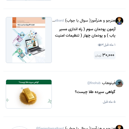
هنرجو و هنرآموز( سوال با جواب)
@Sanjeshamalkard
آزمون پودمان سوم ( راه اندازی مسیر
یاب ) و پودمان چهار ( تنظیمات امنیت
شبکه ) درس تجارت الکترونیک و امنیت
1 ماه قبل
3
شبکه پایه دوازدهم شبکه و نرم افزار
اسفند ماه 1403 با جواب.
30,000
تومان
فینوهاب
@finohub
گواهی سپرده طلا چیست؟
5 ماه قبل
هنرجو و هنرآموز( سوال با جواب)
@Sanjeshamalkard