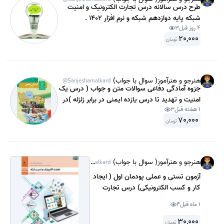
طرح درس سالانه درس تجارت الکترونیک و امنیت
شبکه پایه دوازدهم شبکه و نرم افزار 1402 .
4 روز قبل
3
20,000
تومان
هنرجو و هنرآموز( سوال با جواب)
@Sanjeshamalkard
جزوه آمادگی دفاعی سوالات متن و جواب ( درس یک
امنیت و تهدید تا درس یازده ایمنی در برابر زلزله )در
1 هفته قبل
3
بیش از 12 صفحه و درسنامه آن پایه دهم نظری و
70,000
دوازدهم فنی و کاردانش سال 1400
تومان
هنرجو و هنرآموز( سوال با جواب)
@Sanjeshamalkard
آزمون تستی و عملی پودمان اول ( ایجاد
کار و کسب الکترونیکی) درس تجارت
الکترونیک و امنیت شبکه پایه دوازدهم
1 ماه قبل
4
شبکه و نرم افزار مهر ماه 1403 با جواب.
30,000
تومان