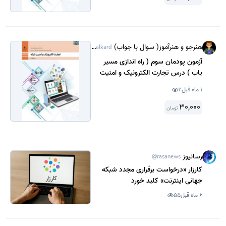
هنرجو و هنرآموز( سوال با جواب)
@Sanjeshamalkard
آزمون پودمان سوم ( راه اندازی مسیر
یاب ) درس تجارت الکترونیک و امنیت
شبکه پایه دوازدهم شبکه و نرم افزار دی
1 ماه قبل
2
ماه 1404 با جواب .
30,000
تومان
رسانیوز
@rasanews
کارزار «درخواست برقراری مجدد شبکه
جهانی اینترنت» کلید خورد
6 ماه قبل
55