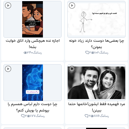
چرا بعضی‌ها دوست دارند زیاد خونه
اجازه نده هیچکس وارد اتاق خوابت
بمونن؟
بشه!
رسامَگ
102
2
رسامَگ
240
مرد فهمیده فقط ایشون!خانمها حتما
چرا دوست دارم لباس همسرم را
ببینن!
بپوشم یا بویش کنم؟
رسامَگ
886
2
رسامَگ
177
2