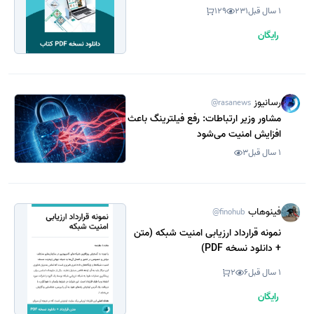
PDF)
1 سال قبل
231
129
رایگان
رسانیوز
@rasanews
مشاور وزیر ارتباطات: رفع فیلترینگ باعث
افزایش امنیت می‌شود
1 سال قبل
3
فینوهاب
@finohub
نمونه قرارداد ارزیابی امنیت شبکه (متن
+ دانلود نسخه PDF)
1 سال قبل
6
2
رایگان