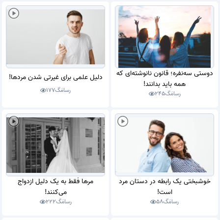
دوستی سه‌نفره؛ قانون نانوشته‌ای که
دلیل علمی برای غیرتی شدن مردها!
همه باید بدانند!
رسامَگ
177
رسامَگ
245
خوشبختی یک رابطه در دستان مرد
مرها فقط به یک دلیل ازدواج
است!
می‌کنند!
رسامَگ
58
رسامَگ
222