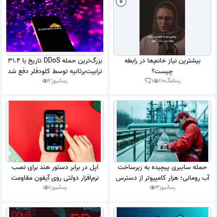
بیشترین نیاز خانم‌ها در رابطه
بزرگ‌ترین حمله DDoS تاریخ با 31.4
چیست؟
ترابیت‌برثانیه توسط کلودفلر دفع شد
رسامَگ
110
1
رسانیوز
2
حمله سایبری پیچیده به زیرساخت
اپل در برابر دستور هند برای نصب
آب رومانی؛ هزار کامپیوتر از دسترس
نرم‌افزار دولتی روی آیفون مقاومت
رسانیوز
3
رسانیوز
1
خارج شدند
می‌کند