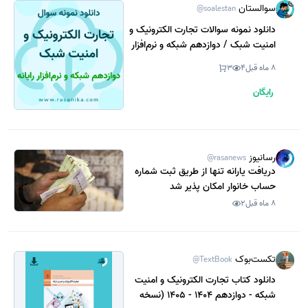
سوالستان
@soalestan
دانلود نمونه سوالات تجارت الکترونیک و
امنیت شبک / دوازدهم شبکه و نرم‌افزار
رایانه 1402 (نسخه PDF)
8 ماه قبل
4
3
رایگان
رسانیوز
@rasanews
دریافت یارانه تنها از طریق ثبت شماره
حساب خانوار امکان پذیر شد
8 ماه قبل
2
تکست‌بوک
@TextBook
دانلود کتاب تجارت الکترونیک و امنیت
شبکه - دوازدهم 1404 - 1405 (نسخه