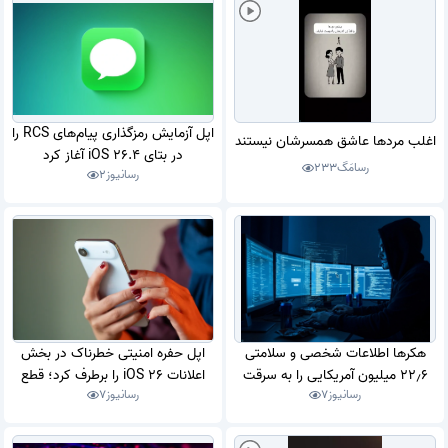
اپل آزمایش رمزگذاری پیام‌های RCS را
اغلب مردها عاشق همسرشان نیستند
در بتای iOS 26.4 آغاز کرد
رسامَگ
233
رسانیوز
2
هکرها اطلاعات شخصی و سلامتی
اپل حفره امنیتی خطرناک در بخش
22٫6 میلیون آمریکایی را به سرقت
اعلانات iOS 26 را برطرف کرد؛ قطع
رسانیوز
7
رسانیوز
7
بردند
دسترسی به پیام‌های پاک‌شده