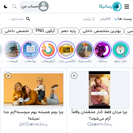
رسانیکا
حساب من
پست ها
فیلتر
ترتیب
سی
بهترین متخصص داخلی
پایه دهم
آیکون PNG
تخصص داخلی
دکتر اینفو
رسامَگ
تکست‌بوک
انگلیسی یادبگیر
آیکون‌هاب
بوک‌هاب
فینوهاب
چرا مردان فقط کنار عشقشان واقعاً
چرا بچم همیشه بهم میچسبه؟ازم جدا
آرام می‌شوند؟
نمیشه!
رسامَگ
589
5
رسامَگ
105
1
1