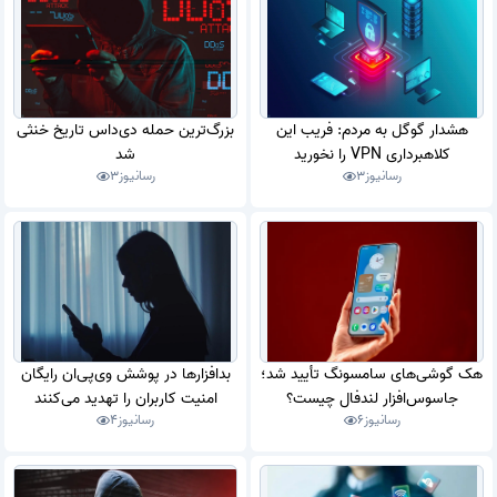
هشدار گوگل به مردم: فریب این
بزرگ‌ترین حمله دی‌داس تاریخ خنثی
کلاهبرداری VPN را نخورید
شد
رسانیوز
3
رسانیوز
3
هک گوشی‌های سامسونگ تأیید شد؛
بدافزارها در پوشش وی‌پی‌ان رایگان
جاسوس‌افزار لندفال چیست؟
امنیت کاربران را تهدید می‌کنند
رسانیوز
6
رسانیوز
4