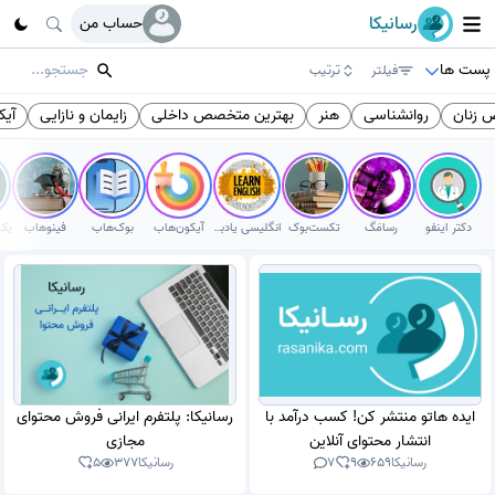
رسانیکا
حساب من
پست ها
فیلتر
ترتیب
زنان
روانشناسی
هنر
بهترین متخصص داخلی
زایمان و نازایی
آیکو
دکتر اینفو
رسامَگ
تکست‌بوک
انگلیسی یادبگیر
آیکون‌هاب
بوک‌هاب
فینوهاب
ایده هاتو منتشر کن! کسب درآمد با
رسانیکا: پلتفرم ایرانی فروش محتوای
انتشار محتوای آنلاین
مجازی
رسانیکا
659
9
7
رسانیکا
377
5