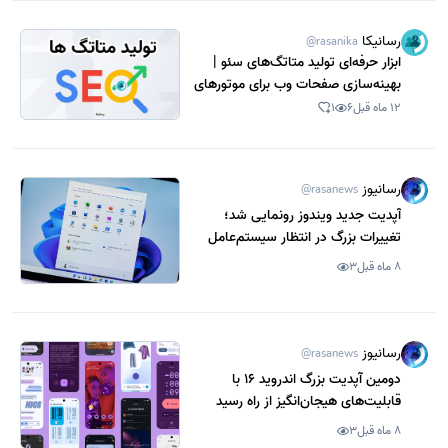
رسانیکا
@rasanika
ابزار حرفه‌ای تولید متاتگ‌های سئو |
بهینه‌سازی صفحات وب برای موتورهای
جستجو
12 ماه قبل
6
1
رسانیوز
@rasanews
آپدیت جدید ویندوز رونمایی شد؛
تغییرات بزرگ در انتظار سیستم‌عامل
محبوب
8 ماه قبل
3
رسانیوز
@rasanews
دومین آپدیت بزرگ اندروید 16 با
قابلیت‌های هیجان‌انگیز از راه رسید
8 ماه قبل
3