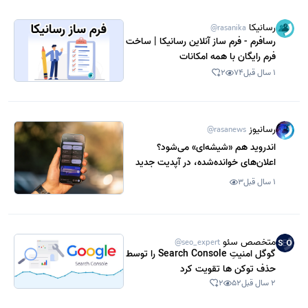
رسانیکا
@rasanika
رسافرم - فرم ساز آنلاین رسانیکا | ساخت
فرم رایگان با همه امکانات
1 سال قبل
74
2
رسانیوز
@rasanews
اندروید هم «شیشه‌ای» می‌شود؟
اعلان‌های خوانده‌شده، در آپدیت جدید
شفاف شدند
1 سال قبل
3
متخصص سئو
@seo_expert
گوگل امنیتِ Search Console را توسط
حذف توکن ها تقویت کرد
2 سال قبل
52
2