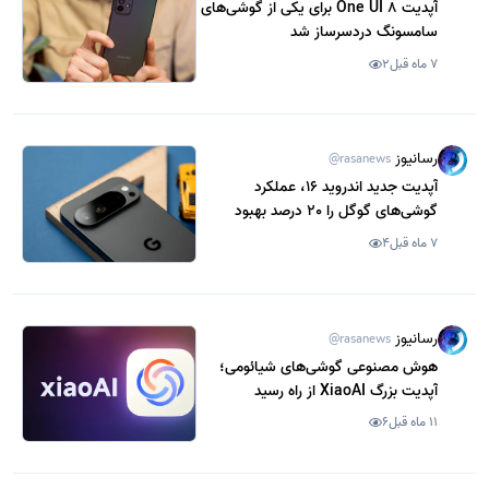
آپدیت One UI 8 برای یکی از گوشی‌های
سامسونگ دردسرساز شد
7 ماه قبل
2
رسانیوز
@rasanews
آپدیت جدید اندروید 16، عملکرد
گوشی‌های گوگل را 20 درصد بهبود
می‌دهد
7 ماه قبل
4
رسانیوز
@rasanews
هوش مصنوعی گوشی‌های شیائومی؛
آپدیت بزرگ XiaoAI از راه رسید
11 ماه قبل
6