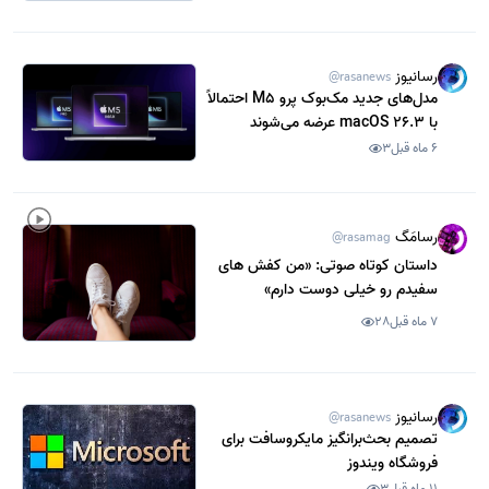
رسانیوز
@rasanews
مدل‌های جدید مک‌بوک پرو M5 احتمالاً
با macOS 26.3 عرضه می‌شوند
6 ماه قبل
3
رسامَگ
@rasamag
داستان کوتاه صوتی: «من کفش های
سفیدم رو خیلی دوست دارم»
7 ماه قبل
28
رسانیوز
@rasanews
تصمیم بحث‌برانگیز مایکروسافت برای
فروشگاه ویندوز
11 ماه قبل
3