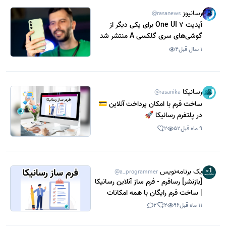
رسانیوز
@rasanews
آپدیت One UI 7 برای یکی دیگر از
گوشی‌های سری گلکسی A منتشر شد
1 سال قبل
4
رسانیکا
@rasanika
ساخت فرم با امکان پرداخت آنلاین 💳
در پلتفرم رسانیکا 🚀
9 ماه قبل
52
2
یک برنامه‌نویس
@a_programmer
[بازنشر] رسافرم - فرم ساز آنلاین رسانیکا
| ساخت فرم رایگان با همه امکانات
11 ماه قبل
96
2
2