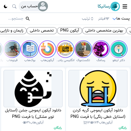
رسانیکا
حساب من
پست ها
فیلتر
ترتیب
بهترین متخصص داخلی
آیکون PNG
تخصص داخلی
زایمان و نازایی
دکتر اینفو
رسامَگ
تکست‌بوک
انگلیسی یادبگیر
آیکون‌هاب
بوک‌هاب
فینوهاب
دانلود آیکون ایموجی گریه کردن
دانلود آیکون ایموجی جشن (استایل
(استایل خطی رنگی) با فرمت PNG
توپر مشکی) با فرمت PNG
آیکون‌هاب
174
12
آیکون‌هاب
31
رایگان
رایگان