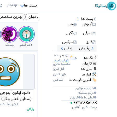
پست ها
رسانیکا
فیلتر
موزش متوسطه
انگلیسی
کتاب انگلیسی
پزشکان تهران
بهترین متخصص ز
پست ها
آموزش
خبر
معرفی
آگهی
فایل
سرگرمی
دکتر اینفو
رسامَگ
پرفروش
رایگان
34
10
%
°C
# تگ ها
تهران، امروز
@ کاربران
محاسبه کالری
⇅ سری ها
فال امروز
🛠 ابزار ها
بازی آنلاین
🏷️ آخرین قیمت ها
کدباکس
●
شرایط و قوانین
دانلود آیکون ایموجی
●
درباره
رسانیکا
●
تماس با ما
●
گزارش
(استایل خطی رنگی) با 
993
17.9K
101.8K
آیکون‌هاب
119
پست
کاربر
آنلاین
رایگان