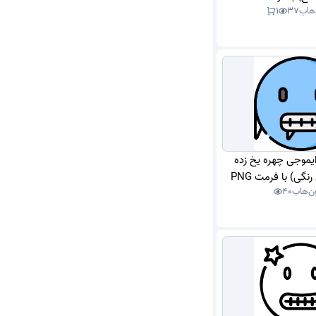
‌هاب
37
1
ایموجی چهره یخ زده
گی) با فرمت PNG
ن‌هاب
40