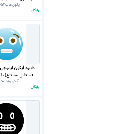
آیکون‌هاب
52
رایگان
دانلود آیکون ایموجی
(استایل مسطح) با فر
آیکون‌هاب
35
رایگان