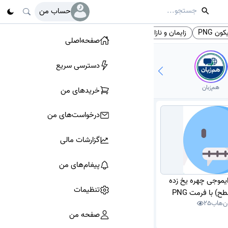
حساب من
کون PNG
زایمان و نازایی
هنر
بهترین متخصص داخلی
# تگ‌ها
صفحه‌اصلی
دسترسی سریع
هم‌زبان
خرید‌های من
درخواست‌های من
گزارشات مالی
پیغام‌های من
ایموجی چهره یخ زده
تنظیمات
) با فرمت PNG
ن‌هاب
25
صفحه من