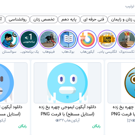
ترتیب
نان و زایمان
فنی حرفه ای
پایه دهم
تخصص زنان
روانشناسی
آی
تکست‌بوک
انگلیسی یادبگیر
آیکون‌هاب
بوک‌هاب
فینوهاب
یک برنامه‌نویس
سوالستان
 چهره یخ زده
دانلود آیکون ایموجی چهره یخ زده
دانلود آیکون 
فرمت PNG
(استایل مسطح) با فرمت PNG
(استایل مسطح
1
آیکون‌هاب
32
آیکو
رایگان
رایگان