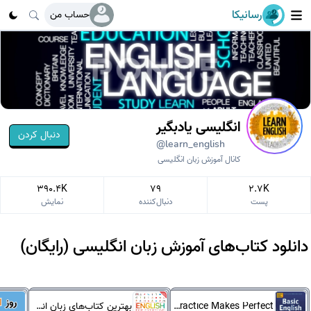
رسانیکا
حساب من
انگلیسی یادبگیر
دنبال کردن
@learn_english
کانال آموزش زبان انگلیسی
390.4K
79
2.7K
پست
دنبال‌کننده
نمایش
دانلود کتاب‌های آموزش زبان انگلیسی (رایگان)
Practice Makes Perfect انگلیسی
بهترین کتاب‌های زبان انگلیسی