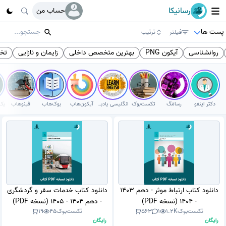
رسانیکا
حساب من
پست ها
فیلتر
ترتیب
روانشناسی
آیکون PNG
بهترین متخصص داخلی
زایمان و نازایی
تخ
دکتر اینفو
رسامَگ
تکست‌بوک
انگلیسی یادبگیر
آیکون‌هاب
بوک‌هاب
فینوهاب
دانلود کتاب ارتباط موثر - دهم 1403
دانلود کتاب خدمات سفر و گردشگری
- 1404 (نسخه PDF)
- دهم 1404 - 1405 (نسخه PDF)
تکست‌بوک
1.2K
1
563
تکست‌بوک
45
19
رایگان
رایگان