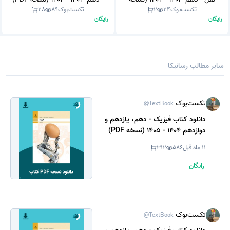
تکست‌بوک
24
2
تکست‌بوک
89
28
PDF)
رایگان
رایگان
سایر مطالب رسانیکا
تکست‌بوک
@TextBook
دانلود کتاب فیزیک - دهم، یازدهم و
دوازدهم 1404 - 1405 (نسخه PDF)
11 ماه قبل
586
312
رایگان
تکست‌بوک
@TextBook