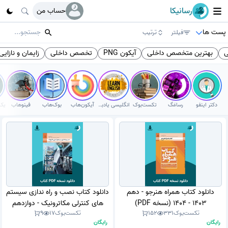
رسانیکا
حساب من
پست ها
فیلتر
ترتیب
ی
بهترین متخصص داخلی
آیکون PNG
تخصص داخلی
زایمان و نازایی
دکتر اینفو
رسامَگ
تکست‌بوک
انگلیسی یادبگیر
آیکون‌هاب
بوک‌هاب
فینوهاب
دانلود کتاب همراه هنرجو - دهم
دانلود کتاب نصب و راه ندازی سیستم
1403 - 1404 (نسخه PDF)
های کنترلی مکاترونیک - دوازدهم
تکست‌بوک
331
152
تکست‌بوک
17
9
1404 - 1405 (نسخه PDF)
رایگان
رایگان