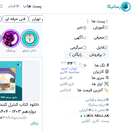
پست ها
رسانیکا
فیلتر
موزش متوسطه
انگلیسی
کتاب انگلیسی
پزشکان تهران
فنی حرفه ای
پست ها
آموزش
خبر
معرفی
آگهی
فایل
سرگرمی
دکتر اینفو
رسامَگ
پرفروش
رایگان
34
10
%
°C
# تگ ها
تهران، امروز
@ کاربران
محاسبه کالری
⇅ سری ها
فال امروز
🛠 ابزار ها
بازی آنلاین
🏷️ آخرین قیمت ها
کدباکس
●
شرایط و قوانین
دانلود کتاب کنترل کنن
●
درباره
رسانیکا
●
تماس با ما
●
گزارش
دوازدهم 1403 - 1404 (نسخه PDF)
1.1K
17.9K
101.8K
تکست‌بوک
389
پست
کاربر
آنلاین
رایگان