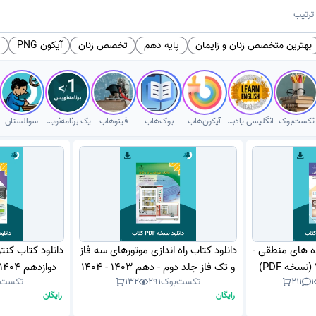
ترتیب
بهترین متخصص زنان و زایمان
پایه دهم
تخصص زنان
آیکون PNG
ر
تکست‌بوک
انگلیسی یادبگیر
آیکون‌هاب
بوک‌هاب
فینوهاب
یک برنامه‌نویس
سوالستان
ده های منطقی -
دانلود کتاب راه اندازی موتورهای سه فاز
دانلود کتاب کنت
و تک فاز جلد دوم - دهم 1403 - 1404
دوازدهم 1404 - 1405 (نسخه PDF)
1
211
تکست‌بوک
291
132
تکست‌
(نسخه PDF)
رایگان
رایگان