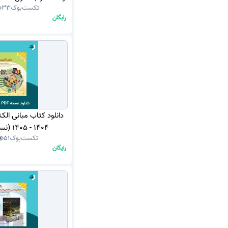
تکست‌بوک
33
(نسخه PDF)
رایگان
دانلود کتاب مبانی الک
1404 - 1405 (نسخه PDF)
تکست‌بوک
51
رایگان