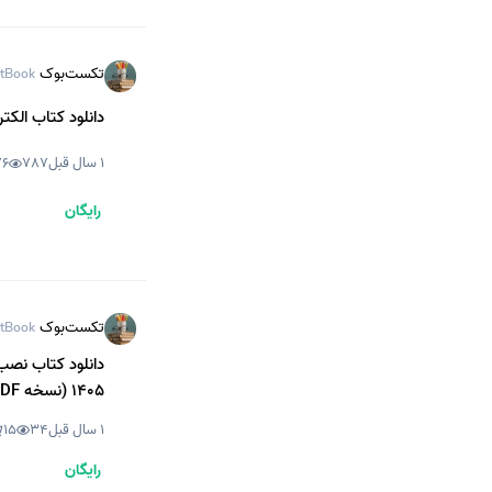
تکست‌بوک
tBook
دانلود کتاب الکترونیک پایه 
1 سال قبل
787
76
رایگان
تکست‌بوک
tBook
1405 (نسخه PDF)
1 سال قبل
34
15
رایگان