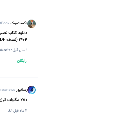
تکست‌بوک
tBook
1404 (نسخه PDF)
1 سال قبل
198
110
رایگان
رسانیوز
rasanews
250 مگاوات انرژی توسط صنایع تا پایان امسال به شبکه برق تزریق می‌شود
11 ماه قبل
2