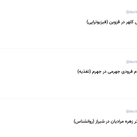
@doct
کلهر در قزوین (فیزیوتراپی)
@doct
ام فرودی جهرمی در جهرم (تغذیه)
@doct
 زهره مرادیان در شیراز (روانشناس)