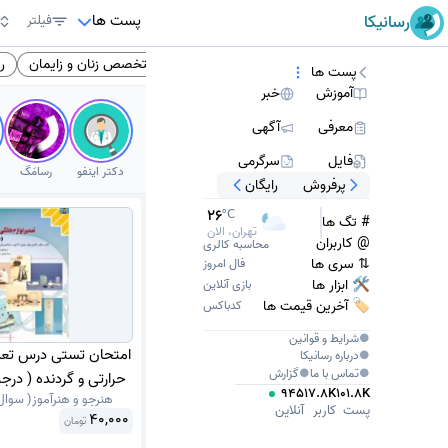
پست ها
رسانیکا
فیلتر
شکان تهران
انگلیسی
کتاب انگلیسی
بهترین متخصص زنان و زایمان
ر
پست ها
آموزش
خبر
معرفی
آگهی
فایل
سرگرمی
دکتر اینفو
رسامَگ
پرفروش
رایگان
34
°C
# تگ ها
تهران، امروز
@ کاربران
محاسبه کالری
⇅ سری ها
فال امروز
🛠 ابزار ها
بازی آنلاین
🏷️ آخرین قیمت ها
کدباکس
●
شرایط و قوانین
امتحان تستی درس تعمی
●
درباره
رسانیکا
●
تماس با ما
●
گزارش
945
17.8K
101.8K
هنرجو و هنرآموز( سوال
تعمیر لوازم خانگی ش
پست
کاربر
آنلاین
40,000
تومان
شهریور 1401 با جواب .