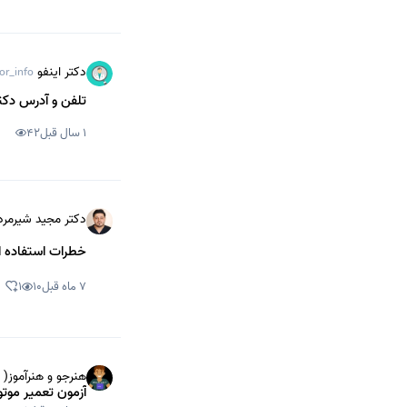
دکتر اینفو
or_info
تلفن و آدرس دکت
1 سال قبل
42
دکتر‌ مجید شیرمرد
خطرات استفاده از
7 ماه قبل
10
1
هنرجو و هنرآموز( 
آزمون تعمیر موتور تر