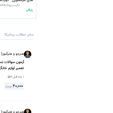
تکست‌بوک
125
(نسخه PDF)
رایگان
سایر مطالب رسانیکا
هنرجو و هنرآموز( 
تعمیر لوازم خانگی شاخ
1 ماه قبل
4
40,000
تومان
هنرجو و هنرآموز( 