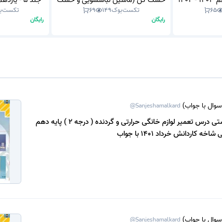
های ظرفشویی - دوازدهم 1403 - 1404
خشک کن (ماشین لباسشویی و خشک
65
تکست‌بوک
149
69
تکست‌ب
کن نیمه اتوماتیک) - یازدهم 1403 -
رایگان
رایگان
1404 (نسخه PDF)
سوال با جواب)
@Sanjeshamalkard
آزمون سوالات تستی درس تعمیر لوازم خانگی حرارتی و گردنده ( درجه 2 ) پایه دهم
ه کاردانش خرداد 1401 با جواب
سوال با جواب)
@Sanjeshamalkard