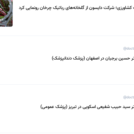
کشاورزی؛ شرکت دایسون از گلخانه‌های رباتیک چرخان رونمایی کرد
@doct
ر حسین برجیان در اصفهان (پزشک دندانپزشک)
@doct
ر سید حبیب شفیعی اسکویی در تبریز (پزشک عمومی)