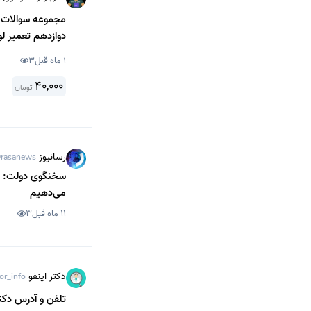
مجموعه سوالات تس
دوازدهم تعمیر لوازم 
1 ماه قبل
3
40,000
تومان
رسانیوز
rasanews
سخنگوی دولت: برا
می‌دهیم
11 ماه قبل
3
دکتر اینفو
or_info
تلفن و آدرس دکت