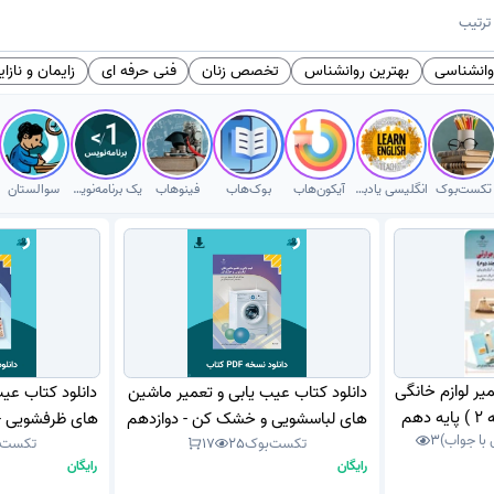
ترتیب
وانشناسی
بهترین روانشناس
تخصص زنان
فنی حرفه ای
زایمان و نازا
تکست‌بوک
انگلیسی یادبگیر
آیکون‌هاب
بوک‌هاب
فینوهاب
یک برنامه‌نویس
سوالستان
ر لوازم خانگی
دانلود کتاب عیب یابی و تعمیر ماشین
دانلود کتاب عی
حرارتی و گردنده ( درجه 2 ) پایه دهم
های لباسشویی و خشک کن - دوازدهم
 با جواب)
3
اخه کاردانش
تکست‌بوک
25
17
تکست‌
1404 - 1405 (نسخه PDF)
(نسخ
رایگان
رایگان